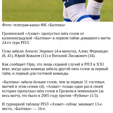
Фото: телеграм-канал ФК «Балтика»
Грозненский «Ахмат» пропустил пять голов от
калининградской «Балтики» в первом тайме домашнего матча
24-го тура РПЛ.
Голы забили Анхело Энрикес (4-я минута), Алекс Фернандес
(8, 41), Юрий Ковалев (11) и Виталий Лисакович (34).
Как сообщает Opta, это лишь седьмой случай в РПЛ в XXI
веке, когда одна команда забила другой пять голов за первый
тайм, и первый для гостевой команды.
«Балтика» забила больше голов, чем за первые 11 гостевых
матчей в этом сезоне (4). «Ахмат» только один раз в своей
истории пропускал пять голов в Грозном в чемпионате (за
весь матч), это было в 2005 году против «Рубина» (1:5).
В турнирной таблице РПЛ «Ахмат» сейчас занимает 13-е
место, «Балтика» — 16-е.