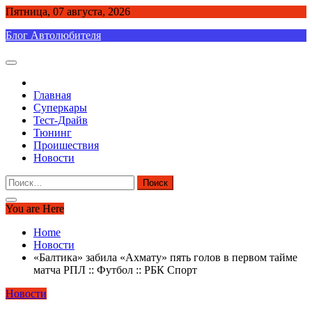
Skip
Пятница, 07 августа, 2026
to
Блог Автолюбителя
content
Главная
Суперкары
Тест-Драйв
Тюнинг
Проишествия
Новости
Найти:
You are Here
Home
Новости
«Балтика» забила «Ахмату» пять голов в первом тайме
матча РПЛ :: Футбол :: РБК Спорт
Новости