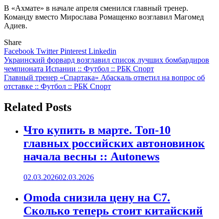
В «Ахмате» в начале апреля сменился главный тренер.
Команду вместо Мирослава Ромащенко возглавил Магомед
Адиев.
Share
Facebook
Twitter
Pinterest
Linkedin
Навигация
Украинский форвард возглавил список лучших бомбардиров
чемпионата Испании :: Футбол :: РБК Спорт
по
Главный тренер «Спартака» Абаскаль ответил на вопрос об
записям
отставке :: Футбол :: РБК Спорт
Related Posts
Что купить в марте. Топ-10
главных российских автоновинок
начала весны :: Autonews
02.03.2026
02.03.2026
Omoda снизила цену на C7.
Сколько теперь стоит китайский