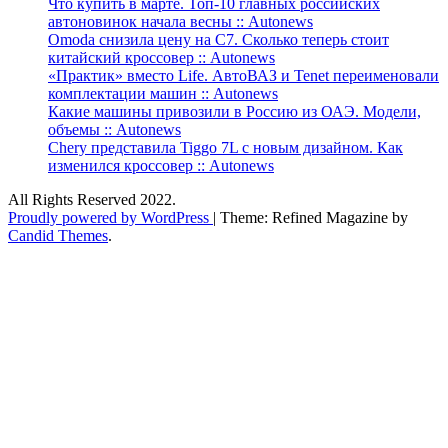
Что купить в марте. Топ-10 главных российских
автоновинок начала весны :: Autonews
Omoda снизила цену на C7. Сколько теперь стоит
китайский кроссовер :: Autonews
«Практик» вместо Life. АвтоВАЗ и Tenet переименовали
комплектации машин :: Autonews
Какие машины привозили в Россию из ОАЭ. Модели,
объемы :: Autonews
Chery представила Tiggo 7L с новым дизайном. Как
изменился кроссовер :: Autonews
All Rights Reserved 2022.
Proudly powered by WordPress
|
Theme: Refined Magazine by
Candid Themes
.