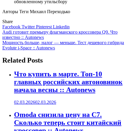
обновленному утильсбору
Авторы Теги Михаил Переходько
Share
Facebook
Twitter
Pinterest
Linkedin
Навигация
Audi готовит премьеру флагманского кроссовера Q9. Что
известно :: Autonews
по
Мощность больше, налог — меньше. Тест дешевого гибрида
записям
Evolute i-Space :: Autonews
Related Posts
Что купить в марте. Топ-10
главных российских автоновинок
начала весны :: Autonews
02.03.2026
02.03.2026
Omoda снизила цену на C7.
Сколько теперь стоит китайский
кроссовер :: Autonews