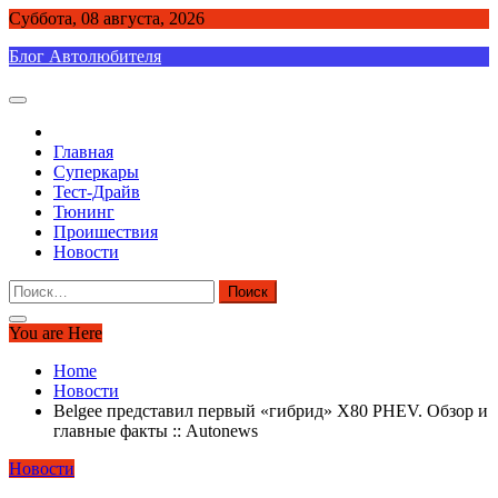
Skip
Суббота, 08 августа, 2026
to
Блог Автолюбителя
content
Главная
Суперкары
Тест-Драйв
Тюнинг
Проишествия
Новости
Найти:
You are Here
Home
Новости
Belgee представил первый «гибрид» X80 PHEV. Обзор и
главные факты :: Autonews
Новости