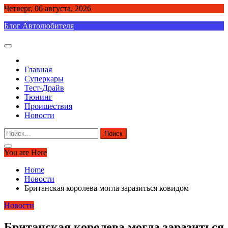
Skip
Четверг, 06 августа, 2026
to
Блог Автолюбителя
content
Главная
Суперкары
Тест-Драйв
Тюнинг
Проишествия
Новости
Найти:
You are Here
Home
Новости
Британская королева могла заразиться ковидом
Новости
Британская королева могла заразиться