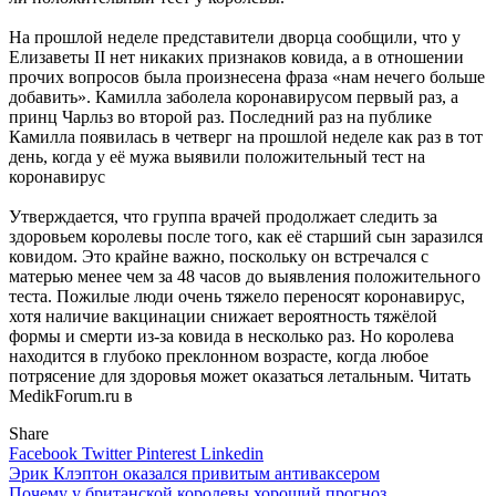
На прошлой неделе представители дворца сообщили, что у
Елизаветы II нет никаких признаков ковида, а в отношении
прочих вопросов была произнесена фраза «нам нечего больше
добавить». Камилла заболела коронавирусом первый раз, а
принц Чарльз во второй раз. Последний раз на публике
Камилла появилась в четверг на прошлой неделе как раз в тот
день, когда у её мужа выявили положительный тест на
коронавирус
Утверждается, что группа врачей продолжает следить за
здоровьем королевы после того, как её старший сын заразился
ковидом. Это крайне важно, поскольку он встречался с
матерью менее чем за 48 часов до выявления положительного
теста. Пожилые люди очень тяжело переносят коронавирус,
хотя наличие вакцинации снижает вероятность тяжёлой
формы и смерти из-за ковида в несколько раз. Но королева
находится в глубоко преклонном возрасте, когда любое
потрясение для здоровья может оказаться летальным.
Читать
MedikForum.ru в
Share
Facebook
Twitter
Pinterest
Linkedin
Навигация
Эрик Клэптон оказался привитым антиваксером
Почему у британской королевы хороший прогноз