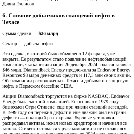
Дэвид Эллисон.
6. Слияние добытчиков сланцевой нефти в
Техасе
Сумма сделки —
$26 млрд
Сектор — добыча нефти
Эта сделка, о которой было объявлено 12 февраля, уже
закрыта. Ее результатом стало появление нефтедобывающей
компании, чья капитализация 26 декабря 2024 года составляла
$46 млрд. Diamondback Energy предложила за Endeavor Energy
Resources $8 млрд денежных средств и 117,3 млн своих акций.
Обе компании расположены в Техасе и добывают сланцевую
нефть в Пермском бассейне США.
Акции Diamondback торгуются на бирже NASDAQ, Endeavor
Energy была частной компанией. Ее основал в 1979 году
бизнесмен Отри Стивенс, еще при жизни ставший легендой.
В 1999 году он пережил дефолт и еще дважды был на грани
дефолта — и каждый раз закрывал буровые установки,
распродавал активы, искал новых кредиторов и начинал все
заново. Стивенс оставался у руля компании и не соглашался
на предложения о ее продаже вплоть до 2024 года, когда ему