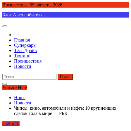
Skip
Воскресенье, 09 августа, 2026
to
Блог Автолюбителя
content
Главная
Суперкары
Тест-Драйв
Тюнинг
Проишествия
Новости
Найти:
You are Here
Home
Новости
Чипсы, кино, автомобили и нефть: 10 крупнейших
сделок года в мире — РБК
Новости