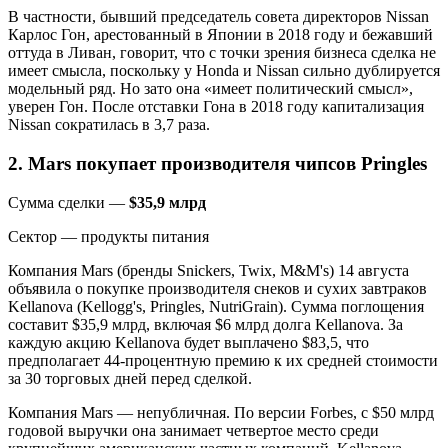
В частности, бывший председатель совета директоров Nissan
Карлос Гон, арестованный в Японии в 2018 году и бежавший
оттуда в Ливан, говорит, что с точки зрения бизнеса сделка не
имеет смысла, поскольку у Honda и Nissan сильно дублируется
модельный ряд. Но зато она «имеет политический смысл»,
уверен Гон. После отставки Гона в 2018 году капитализация
Nissan сократилась в 3,7 раза.
2. Mars покупает производителя чипсов Pringles
Сумма сделки —
$35,9 млрд
Сектор — продукты питания
Компания Mars (бренды Snickers, Twix, M&M's) 14 августа
объявила о покупке производителя снеков и сухих завтраков
Kellanova (Kellogg's, Pringles, NutriGrain). Сумма поглощения
составит $35,9 млрд, включая $6 млрд долга Kellanova. За
каждую акцию Kellanova будет выплачено $83,5, что
предполагает 44-процентную премию к их средней стоимости
за 30 торговых дней перед сделкой.
Компания Mars — непубличная. По версии Forbes, с $50 млрд
годовой выручки она занимает четвертое место среди