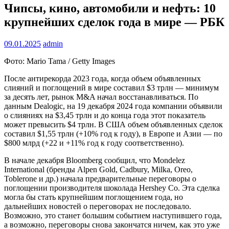
Чипсы, кино, автомобили и нефть: 10
крупнейших сделок года в мире — РБК
09.01.2025
admin
Фото: Mario Tama / Getty Images
После антирекорда 2023 года, когда объем объявленных
слияний и поглощений в мире составил $3 трлн — минимум
за десять лет, рынок M&A начал восстанавливаться. По
данным Dealogic, на 19 декабря 2024 года компании объявили
о слияниях на $3,45 трлн и до конца года этот показатель
может превысить $4 трлн. В США объем объявленных сделок
составил $1,55 трлн (+10% год к году), в Европе и Азии — по
$800 млрд (+22 и +11% год к году соответственно).
В начале декабря Bloomberg сообщил, что Mondelez
International (бренды Alpen Gold, Cadbury, Milka, Oreo,
Toblerone и др.) начала предварительные переговоры о
поглощении производителя шоколада Hershey Co. Эта сделка
могла бы стать крупнейшим поглощением года, но
дальнейших новостей о переговорах не последовало.
Возможно, это станет большим событием наступившего года,
а возможно, переговоры снова закончатся ничем, как это уже