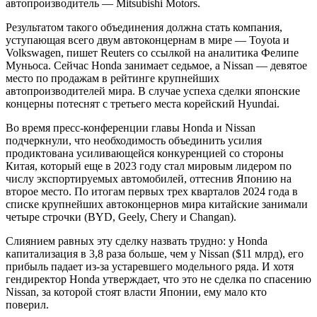
автопроизводитель — Mitsubishi Motors.
Результатом такого объединения должна стать компания,
уступающая всего двум автоконцернам в мире — Toyota и
Volkswagen, пишет Reuters со ссылкой на аналитика Фелипе
Муньоса. Сейчас Honda занимает седьмое, а Nissan — девятое
место по продажам в рейтинге крупнейших
автопроизводителей мира. В случае успеха сделки японские
концерны потеснят с третьего места корейский Hyundai.
Во время пресс-конференции главы Honda и Nissan
подчеркнули, что необходимость объединить усилия
продиктована усиливающейся конкуренцией со стороны
Китая, который еще в 2023 году стал мировым лидером по
числу экспортируемых автомобилей, оттеснив Японию на
второе место. По итогам первых трех кварталов 2024 года в
списке крупнейших автоконцернов мира китайские занимали
четыре строчки (BYD, Geely, Chery и Changan).
Cлиянием равных эту сделку назвать трудно: у Honda
капитализация в 3,8 раза больше, чем у Nissan ($11 млрд), его
прибыль падает из-за устаревшего модельного ряда. И хотя
гендиректор Honda утверждает, что это не сделка по спасению
Nissan, за которой стоят власти Японии, ему мало кто
поверил.