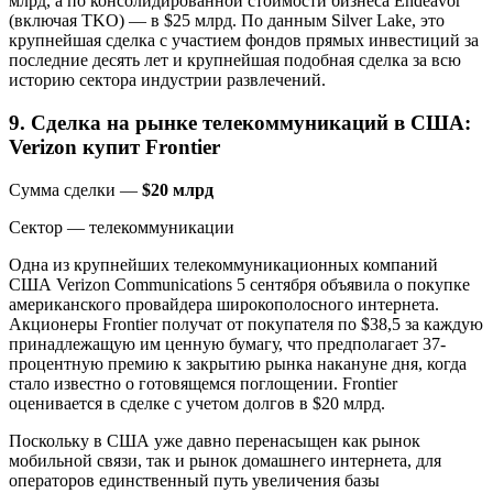
млрд, а по консолидированной стоимости бизнеса Endeavor
(включая TKO) — в $25 млрд. По данным Silver Lake, это
крупнейшая сделка с участием фондов прямых инвестиций за
последние десять лет и крупнейшая подобная сделка за всю
историю сектора индустрии развлечений.
9. Сделка на рынке телекоммуникаций в США:
Verizon купит Frontier
Сумма сделки —
$20 млрд
Сектор — телекоммуникации
Одна из крупнейших телекоммуникационных компаний
США Verizon Communications 5 сентября объявила о покупке
американского провайдера широкополосного интернета.
Акционеры Frontier получат от покупателя по $38,5 за каждую
принадлежащую им ценную бумагу, что предполагает 37-
процентную премию к закрытию рынка накануне дня, когда
стало известно о готовящемся поглощении. Frontier
оценивается в сделке с учетом долгов в $20 млрд.
Поскольку в США уже давно перенасыщен как рынок
мобильной связи, так и рынок домашнего интернета, для
операторов единственный путь увеличения базы