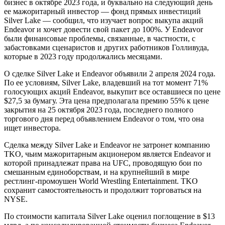
бизнес в октябре 2023 года, и буквально на следующий день
ее мажоритарный инвестор — фонд прямых инвестиций
Silver Lake — сообщил, что изучает вопрос выкупа акций
Endeavor и хочет довести свой пакет до 100%. У Endeavor
были финансовые проблемы, связанные, в частности, с
забастовками сценаристов и других работников Голливуда,
которые в 2023 году продолжались месяцами.
О сделке Silver Lake и Endeavor объявили 2 апреля 2024 года.
По ее условиям, Silver Lake, владевший на тот момент 71%
голосующих акций Endeavor, выкупит все оставшиеся по цене
$27,5 за бумагу. Эта цена предполагала премию 55% к цене
закрытия на 25 октября 2023 года, последнего полного
торгового дня перед объявлением Endeavor о том, что она
ищет инвестора.
Сделка между Silver Lake и Endeavor не затронет компанию
TKO, чьим мажоритарным акционером является Endeavor и
которой принадлежат права на UFC, проводящую бои по
смешанным единоборствам, и на крупнейший в мире
рестлинг-промоушен World Wrestling Entertainment. TKO
сохранит самостоятельность и продолжит торговаться на
NYSE.
По стоимости капитала Silver Lake оценил поглощение в $13