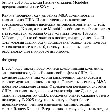
было в 2016 году, когда Hershey отказала Mondelez,
предложившей за нее $23 млрд.
Как и в прошлом году, на рынке M&A доминировали
компании из США. И единственное исключение —
готовящееся слияние японских автопроизводителей. О том,
что Honda, Nissan, а также Mitsubishi собираются объединиться
в автоконцерн, который будет уступать только Toyota и
Volkswagen, было объявлено в последней декаде декабря. И
хотя условия сделки будут согласованы только через полгода,
мы включили ее в топ-10, потому что она изменит
расстановку сил в мировом автопроме.
rbc.group
В 2024 году также продолжилась консолидация компаний,
занимающихся добычей сланцевой нефти в США, были
крупные сделки в индустрии развлечений, финансовом и
телекоммуникационном секторах. Оптимизма сектору M&A
добавило снижение ставки Федеральной резервной системы
США, но главным драйвером стало избрание Дональда
Трампа президентом США, поскольку бизнес ожидает от него
поддержку. В 2025 году «конъюнктура будет более
предсказуемой, чем при нынешней администрации», —
сказал Reuters Кришна Веерарагхаван, соруководитель отдела