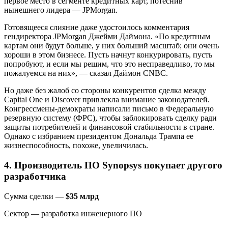
первое место в сегменте кредитных карт, потеснив
нынешнего лидера — JPMorgan.
Готовящееся слияние даже удостоилось комментария
гендиректора JPMorgan Джейми Даймона. «По кредитным
картам они будут больше, у них больший масштаб; они очень
хороши в этом бизнесе. Пусть начнут конкурировать, пусть
попробуют, и если мы решим, что это несправедливо, то мы
пожалуемся на них», — сказал Даймон CNBC.
Но даже без жалоб со стороны конкурентов сделка между
Capital One и Discover привлекла внимание законодателей.
Конгрессмены-демократы написали письмо в Федеральную
резервную систему (ФРС), чтобы заблокировать сделку ради
защиты потребителей и финансовой стабильности в стране.
Однако с избранием президентом Дональда Трампа ее
жизнеспособность, похоже, увеличилась.
4. Производитель ПО Synopsys покупает другого
разработчика
Сумма сделки —
$35 млрд
Сектор — разработка инженерного ПО