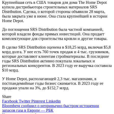
Крупнейшая сеть в США товаров для дома The Home Depot
купила дистрибьютора строительных материалов SRS
Distribution. Сделка, о которой стороны объявили 28 марта,
была закрыта уже в июне. Она стала крупнейшей в истории
Home Depot.
До поглощения SRS Distribution была частной компанией,
которой владели фонды прямых инвестиций. Она продает
комплектующие для строительства кровли и другие товары.
В сделке SRS Distribution оценена в $18,25 млрд, включая $5,8
млрд долга. У нее есть 760 точек продаж и 4 тыс. грузовиков,
которые доставляют клиентам стройматериалы. В последние
годы SRS Distribution активно покупала локальных и
региональных конкурентов. В 2023 году ее выручка составила
$10 млрд.
У Home Depot, располагающей 2,3 тыс. магазинами, в
постпандемийные годы бизнес сжимается. В 2023 году ее
продажи упали на 3%, до $152,7 млрд.
Share
Facebook
Twitter
Pinterest
Linkedin
Навигация
Bloomberg сообщил о непривычно быстром истощении
запасов газа в Европе — РБК
по