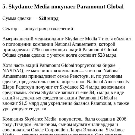
5. Skydance Media покупает Paramount Global
Сумма сделки —
$28 млрд
Сектор — индустрия развлечений
Американский медиахолдинг Skydance Media 7 июля объявил
о поглощении компании National Amusements, которой
принадлежит 77% голосующих акций Paramount Global.
Общая сумма сделки с учетом долга составит $28 млрд.
Хотя часть акций Paramount Global торгуется на бирже
NASDAQ, ее материнская компания — частная. National
Amusements принадлежит семье Редстоун, и, по условиям
сделки, председатель совета директоров National Amusements
Шари Редстоун получит от Skydance $2,4 млрд денежными
средствами. Затем Skydance заплатит еще $4,5 млрд в виде
акций и денежных средств за акции Paramount Global и
вложит $1,5 млрд для укрепления баланса Paramount, а также
урегулирует ее долги.
Компания Skydance Media, покупатель, была создана в 2006
году Дэвидом Эллисоном, сыном мультимиллиардера и
сооснователя Oracle Corporation Ларри Эллисона. Skydance