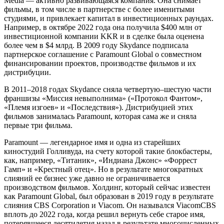
Media — активно развивающаяся компания. Она снимает
фильмы, в том числе в партнерстве с более именитыми
студиями, и привлекает капитал в инвестиционных раундах.
Например, в октябре 2022 года она получила $400 млн от
инвестиционной компании KKR и в сделке была оценена
более чем в $4 млрд. В 2009 году Skydance подписала
партнерское соглашение с Paramount Global о совместном
финансировании проектов, производстве фильмов и их
дистрибуции.
В 2011–2018 годах Skydance сняла четвертую–шестую части
франшизы «Миссия невыполнима» («Протокол Фантом»,
«Племя изгоев» и «Последствия»). Дистрибуцией этих
фильмов занималась Paramount, которая сама же и сняла
первые три фильма.
Paramount — легендарное имя и одна из старейших
киностудий Голливуда, на счету которой такие блокбастеры,
как, например, «Титаник», «Индиана Джонс» «Форрест
Гамп» и «Крестный отец». Но в результате многократных
слияний ее бизнес уже давно не ограничивается
производством фильмов. Холдинг, который сейчас известен
как Paramount Global, был образован в 2019 году в результате
слияния CBS Corporation и Viacom. Он назывался ViacomCBS
вплоть до 2022 года, когда решил вернуть себе старое имя,
потерявшееся десятилетия назад в результате многочисленных