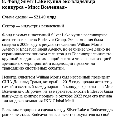
8. Фонд Silver Lake купил экс-владельца
конкурса «Мисс Вселенная»
Сумма сделки —
$21,49 млрд
Сектор — индустрия развлечений
Фонд прямых инвестиций Silver Lake купил голливудское
агентство талантов Endeavor Group. Эта компания была
создана в 2009 году в результате слияния William Morris
Agency и Endeavor Talent Agency, но ее бизнес уже давно не
ограничивается поиском талантов для Голливуда: сейчас это
крупный холдинг, занимающийся в том числе организацией
зрелищных мероприятий и владеющий правами на
трансляцию спортивных событий.
Некогда клиентом William Morris был избранный президент
США Дональд Трамп, который в 2015 году продал агентству
самый известный международный конкурс красоты — «Мисс
Вселенная». Впрочем, из-за нерентабельности Endeavor была
вынуждена конкурс продать: в октябре 2022 года его купила
таиландская компания JKN Global Media.
Большим сюрпризом сделка между Silver Lake и Endeavor для
рынка не стала. Endeavor начала искать покупателя на свой