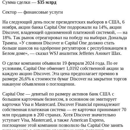
Сумма сделки —
$35 млрд
Сектор — финансовые услуги
На следующий день после президентских выборов в США, 6
ноября, акции банка Capital One подорожали на 14%, акции
Discover, владеющей одноименной платежной системой, — на
18%. Так рынок отреагировал на победу на выборах Дональда
Трампа. «У слияния Discover и Capital One должно стать
больше шансов на одобрение регуляторов с республиканцем в
Белом доме», — сказал WSJ аналитик Jefferies Аникет Шах.
О сделке компании объявили 19 февраля 2024 года. По ее
условиям, Capital One обменяет 1,0192 собственной акции за
каждую акцию Discover. Эта цена предполагает премию в
размере 26,6% к стоимости бумаг Discover на закрытии торгов
накануне объявления о поглощении.
Capital One — девятый по размеру активов банк США с
большим карточным бизнесом, в основном он эмитирует
карточки Visa и Mastercard. Discover Financial принадлежит
собственная платежная система — ее карточки принимают 70
млн продавцов в 200 странах. Хотя Discover значительно
уступает Visa, Mastercard, а также American Express,
поглощение этой компании позволило бы Capital One занять