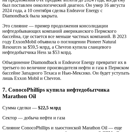
был поставлен онкологический диагноз. Он умер 16 августа
2024 года, а 10 сентября сделка Endeavor Energy с
Diamondback была закрыта.
Это слияние — пример продолжения консолидации
нефтедобывающих компаний американского Пермского
бассейна, где остается все меньше частных компаний. В 2023
году ExxonMobil объявила о поглощении Pioneer Natural
Resources за $59,5 млрд, а Chevron купила сланцевого
нефтедобытчика Hess за $53 млрд.
Объединение Diamondback и Endeavor Energy превратит их в
третьего по величине производителя нефти и газа в Пермском
бассейне Западного Техаса и Нью-Мексико. Он будет уступать
лишь Exxon Mobil и Chevron.
7. ConocoPhillips купила нефтедобытчика
Marathon Oil
Сумма сделки —
$22,5 млрд
Сектор — добыча нефти и газа
Слияние ConocoPhillips и хьюстонской Marathon Oil — еще