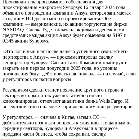
Производитель программного обеспечения для
проектирования микросхем Synopsys 16 января 2024 года
объявил о поглощении компании Ansys, которая занимается
созданием ПО для дизайна и проектирования. Обе
компании — американские, их акции торгуются на бирже
NASDAQ. Сделка будет оплачена акциями и денежными
средствами: каждая акция Ansys будет обменяна на $197 и
0,345 акции Synopsys.
«Это логичный шаг после нашего успешного семилетнего
партнерства с Ansys», — прокомментировал сделку
гендиректор Synopsys Сассин Гази. Компании планируют
закрыть ее в первом полугодии 2025 года, но условия
поглощения будут действовать еще полгода — на случай, если
у регуляторов появятся вопросы.
Результатом сделки станет появление крупного игрока в
секторе, который и так уже достаточно сильно
консолидирован, отмечают аналитики банка Wells Fargo. И
вследствие этого она может привлечь внимание регуляторов.
У регуляторов — сначала в Китае, затем в ЕС —
действительно возникли вопросы к слиянию. По данным на
середину сентября, Synopsys и Ansys были в процессе
продажи части бизнеса, чтобы сохранить сделку.