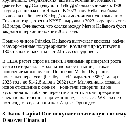
крупнейших американских частных компаний. Kellanova
(ранее Kellogg Company или Kellogg’s) была основана в 1906
году и расположена в Чикаго. В 2023 году Kellanova была
выделена из бизнеса Kellogg’s в самостоятельную компанию.
Ее акции торгуются на NYSE, выручка в 2023 году превысила
$13 млрд. Ожидается, что сделка между Mars и Kellanova будет
закрыта в первой половине 2025 года.
Помимо чипсов Pringles, Kellanova выпускает крекеры, вафли
и замороженные полуфабрикаты. Компания присутствует в
180 странах и насчитывает 23 тыс. сотрудников.
В США растет спрос на снеки. Главными драйверами роста
этого сектора стала мода на здоровое питание, а также
поколение миллениалов. По оценке Market.Us, рынок
полезных перекусов (healthy snack) вырастет с $89,1 млрд в
2023 году до $142,6 млрд в 2032 году. Миллениалы создали
новое отношение к снекам. «Родители говорили им не
кусочничать, чтобы не перебить аппетит, и они превратили
снеки в полноценный прием пищи», — сказала WSJ эксперт
по трендам в еде и напитках Андреа Эрнандес.
3. Банк Capital One покупает платежную систему
Discover Financial