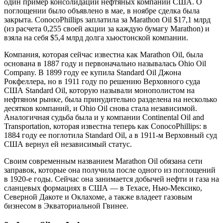
один пример консолидации нефтяных компаний США. О
поглощении было объявлено в мае, в ноябре сделка была
закрыта. ConocoPhillips заплатила за Marathon Oil $17,1 млрд
(из расчета 0,255 своей акции за каждую бумагу Marathon) и
взяла на себя $5,4 млрд долга хьюстонской компании.
Компания, которая сейчас известна как Marathon Oil, была
основана в 1887 году и первоначально называлась Ohio Oil
Company. В 1899 году ее купила Standard Oil Джона
Рокфеллера, но в 1911 году по решению Верховного суда
США Standard Oil, которую называли монополистом на
нефтяном рынке, была принудительно разделена на несколько
десятков компаний, и Ohio Oil снова стала независимой.
Аналогичная судьба была и у компании Continental Oil and
Transportation, которая известна теперь как ConocoPhillips: в
1884 году ее поглотила Standard Oil, а в 1911-м Верховный суд
США вернул ей независимый статус.
Своим современным названием Marathon Oil обязана сети
заправок, которые она получила после одного из поглощений
в 1920-е годы. Сейчас она занимается добычей нефти и газа на
сланцевых формациях в США — в Техасе, Нью-Мексико,
Северной Дакоте и Оклахоме, а также владеет газовым
бизнесом в Экваториальной Гвинее.