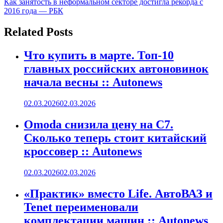
Как занятость в неформальном секторе достигла рекорда с
записям
2016 года — РБК
Related Posts
Что купить в марте. Топ-10
главных российских автоновинок
начала весны :: Autonews
02.03.2026
02.03.2026
Omoda снизила цену на C7.
Сколько теперь стоит китайский
кроссовер :: Autonews
02.03.2026
02.03.2026
«Практик» вместо Life. АвтоВАЗ и
Tenet переименовали
комплектации машин :: Autonews