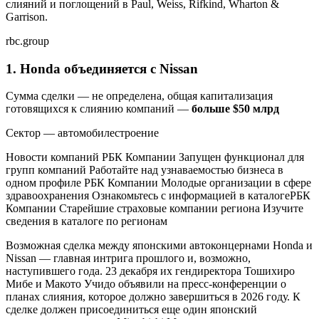
слияний и поглощений в Paul, Weiss, Rifkind, Wharton &
Garrison.
rbc.group
1. Honda объединяется с Nissan
Сумма сделки — не определена, общая капитализация
готовящихся к слиянию компаний —
больше $50 млрд
Сектор — автомобилестроение
Новости компаний РБК Компании Запущен функционал для
групп компаний Работайте над узнаваемостью бизнеса в
одном профиле
РБК Компании Молодые организации в сфере
здравоохранения Ознакомьтесь с информацией в каталоге
РБК
Компании Старейшие страховые компании региона Изучите
сведения в каталоге по регионам
Возможная сделка между японскими автоконцернами Honda и
Nissan — главная интрига прошлого и, возможно,
наступившего года. 23 декабря их гендиректора Тошихиро
Мибе и Макото Учидо объявили на пресс-конференции о
планах слияния, которое должно завершиться в 2026 году. К
сделке должен присоединиться еще один японский