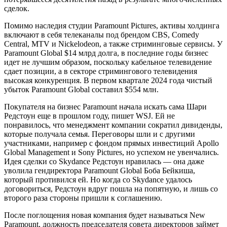
сделок.
Помимо наследия студии Paramount Pictures, активы холдинга
включают в себя телеканалы под брендом CBS, Comedy
Central, MTV и Nickelodeon, а также стриминговые сервисы. У
Paramount Global $14 млрд долга, в последние годы бизнес
идет не лучшим образом, поскольку кабельное телевидение
сдает позиции, а в секторе стримингового телевидения
высокая конкуренция. В первом квартале 2024 года чистый
убыток Paramount Global составил $554 млн.
Покупателя на бизнес Paramount начала искать сама Шари
Редстоун еще в прошлом году, пишет WSJ. Ей не
понравилось, что менеджмент компании сократил дивиденды,
которые получала семья. Переговоры шли и с другими
участниками, например с фондом прямых инвестиций Apollo
Global Management и Sony Pictures, но успехом не увенчались.
Идея сделки со Skydance Редстоун нравилась — она даже
уволила гендиректора Paramount Global Боба Бейкиша,
который противился ей. Но когда со Skydance удалось
договориться, Редстоун вдруг пошла на попятную, и лишь со
второго раза стороны пришли к соглашению.
После поглощения новая компания будет называться New
Paramount, должность председателя совета директоров займет