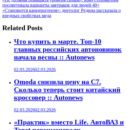
Навигация
посоветовала варианты завтраков для людей 40+
по
«Становится канцерогеном»: диетолог Редина рассказала о
записям
вредных свойствах меда
Related Posts
Что купить в марте. Топ-10
главных российских автоновинок
начала весны :: Autonews
02.03.2026
02.03.2026
Omoda снизила цену на C7.
Сколько теперь стоит китайский
кроссовер :: Autonews
02.03.2026
02.03.2026
«Практик» вместо Life. АвтоВАЗ и
Tenet переименовали