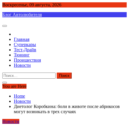
Skip
Воскресенье, 09 августа, 2026
to
Блог Автолюбителя
content
Главная
Суперкары
Тест-Драйв
Тюнинг
Проишествия
Новости
Найти:
You are Here
Home
Новости
Диетолог Коробкина: боли в животе после абрикосов
могут возникать в трех случаях
Новости