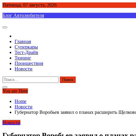
Skip
Пятница, 07 августа, 2026
to
Блог Автолюбителя
content
Главная
Суперкары
Тест-Драйв
Тюнинг
Проишествия
Новости
Найти:
You are Here
Home
Новости
Губернатор Воробьев заявил о планах расширить Щелковс
Новости
Губернатор Воробьев заявил о планах 