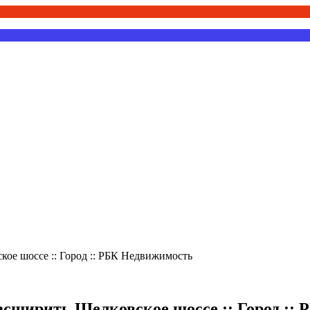
кое шоссе :: Город :: РБК Недвижимость
расширить Щелковское шоссе :: Город ::