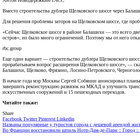
Антон Новодережкин/ТАСС
Вместо строительства дублера Щелковского шоссе через Балаш
Для решения проблемы заторов на Щелковском шоссе, где пробк
«Сейчас Щелковское шоссе в районе Балашихи — это всего две
остров», но было много ограничений. Поэтому мы от него отка
rbc.group
Еще один вариант — строительство дублера Щелковского шоссе
прорабатываем вопрос расширения Щелковского шоссе», — ска
Балашихи, Щелково, Фрязино, Лосино-Петровского, Черноголов
В начале года мэр Москвы Сергей Собянин анонсировал планы п
завершить реконструкцию развязок на МКАД и улучшить трансп
искусственных сооружений и 15 пешеходных переходов.
Читайте также:
Share
Facebook
Twitter
Pinterest
Linkedin
Навигация
Названы популярные у туристов города с дешевой арендой жиль
Во Франции восстановили шпиль Нотр-Дам-де-Пари :: Город :
по