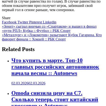
матчей (в случае равенства по голам). В случае равенства по
обоим показателям приз получит игрок, забивший свой
первый гол в сезоне раньше, чем соперники.
Share
Facebook
Twitter
Pinterest
Linkedin
Навигация
«Зенит» сыграл вничью со «Спартаком» и вышел в финал
«пути РПЛ» Кубка :: Футбол :: РБК Спорт
по
«Металлург» и «Локомотив» разыграют Кубок Гагарина. Кто
записям
фаворит финала :: Хоккей :: РБК Спорт
Related Posts
Что купить в марте. Топ-10
главных российских автоновинок
начала весны :: Autonews
02.03.2026
02.03.2026
Omoda снизила цену на C7.
Сколько теперь стоит китайский
кроссовер :: Autonews