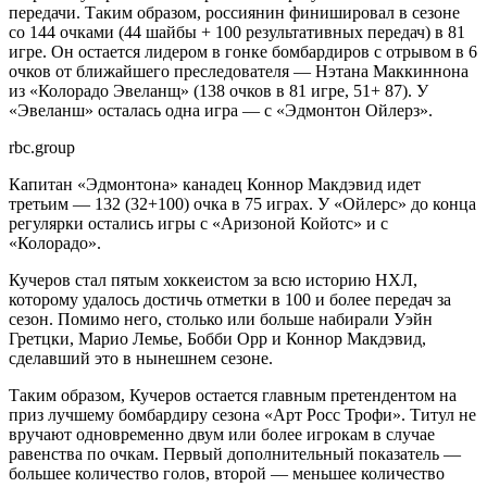
передачи. Таким образом, россиянин финишировал в сезоне
со 144 очками (44 шайбы + 100 результативных передач) в 81
игре. Он остается лидером в гонке бомбардиров с отрывом в 6
очков от ближайшего преследователя — Нэтана Маккиннона
из «Колорадо Эвеланщ» (138 очков в 81 игре, 51+ 87). У
«Эвеланш» осталась одна игра — с «Эдмонтон Ойлерз».
rbc.group
Капитан «Эдмонтона» канадец Коннор Макдэвид идет
третьим — 132 (32+100) очка в 75 играх. У «Ойлерс» до конца
регулярки остались игры с «Аризоной Койотс» и с
«Колорадо».
Кучеров стал пятым хоккеистом за всю историю НХЛ,
которому удалось достичь отметки в 100 и более передач за
сезон. Помимо него, столько или больше набирали Уэйн
Гретцки, Марио Лемье, Бобби Орр и Коннор Макдэвид,
сделавший это в нынешнем сезоне.
Таким образом, Кучеров остается главным претендентом на
приз лучшему бомбардиру сезона «Арт Росс Трофи». Титул не
вручают одновременно двум или более игрокам в случае
равенства по очкам. Первый дополнительный показатель —
большее количество голов, второй — меньшее количество