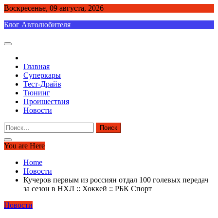
Skip
Воскресенье, 09 августа, 2026
to
Блог Автолюбителя
content
Главная
Суперкары
Тест-Драйв
Тюнинг
Проишествия
Новости
Найти:
You are Here
Home
Новости
Кучеров первым из россиян отдал 100 голевых передач
за сезон в НХЛ :: Хоккей :: РБК Спорт
Новости