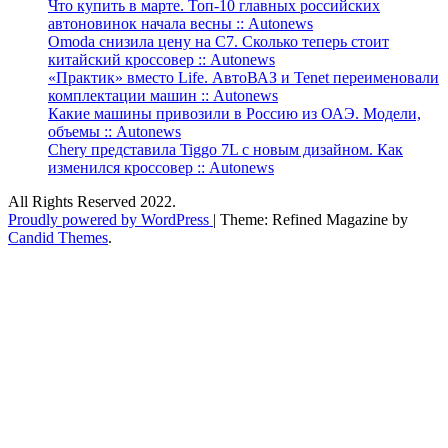
Что купить в марте. Топ-10 главных российских
автоновинок начала весны :: Autonews
Omoda снизила цену на C7. Сколько теперь стоит
китайский кроссовер :: Autonews
«Практик» вместо Life. АвтоВАЗ и Tenet переименовали
комплектации машин :: Autonews
Какие машины привозили в Россию из ОАЭ. Модели,
объемы :: Autonews
Chery представила Tiggo 7L с новым дизайном. Как
изменился кроссовер :: Autonews
All Rights Reserved 2022.
Proudly powered by WordPress
|
Theme: Refined Magazine by
Candid Themes
.