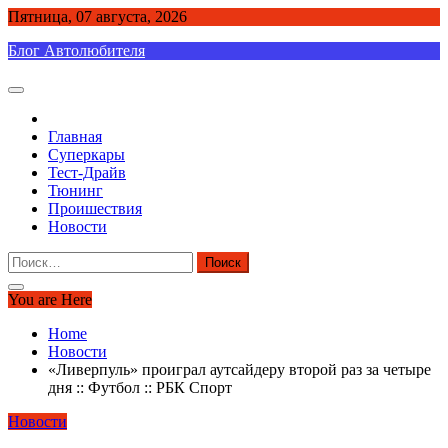
Skip
Пятница, 07 августа, 2026
to
Блог Автолюбителя
content
Главная
Суперкары
Тест-Драйв
Тюнинг
Проишествия
Новости
Найти:
You are Here
Home
Новости
«Ливерпуль» проиграл аутсайдеру второй раз за четыре
дня :: Футбол :: РБК Спорт
Новости