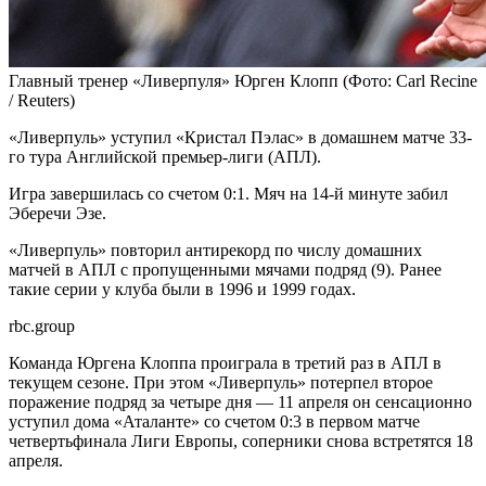
Главный тренер «Ливерпуля» Юрген Клопп
(Фото: Carl Recine
/ Reuters)
«Ливерпуль» уступил «Кристал Пэлас» в домашнем матче 33-
го тура Английской премьер-лиги (АПЛ).
Игра завершилась со счетом 0:1. Мяч на 14-й минуте забил
Эберечи Эзе.
«Ливерпуль» повторил антирекорд по числу домашних
матчей в АПЛ с пропущенными мячами подряд (9). Ранее
такие серии у клуба были в 1996 и 1999 годах.
rbc.group
Команда Юргена Клоппа проиграла в третий раз в АПЛ в
текущем сезоне. При этом «Ливерпуль» потерпел второе
поражение подряд за четыре дня — 11 апреля он сенсационно
уступил дома «Аталанте» со счетом 0:3 в первом матче
четвертьфинала Лиги Европы, соперники снова встретятся 18
апреля.