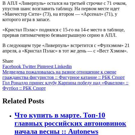
В АПЛ «Ливерпуль» остался на третьей строчке с 71 очком,
упустив шанс возглавить таблицу. На первом месте идет
«Манчестер Сити» (73), на втором — «Арсенал» (71), у
которого игра в запасе.
«Кристал Пэлас» поднялся с 15-го на 14-е место в таблице,
прервав пятиматчевую безвыигрышную серию в АПЛ.
В следующем туре «Ливерпуль» встретится с «Фулхэмом» 21
апреля, а «Кристал Пэлас» в тот же день — с «Вест Хэмом».
Share
Facebook
Twitter
Pinterest
Linkedin
Навигация
Медведева пожаловалась на разное отношение к смене
гражданства фигуристов :: Фигурное катание :: РБК Спорт
по
Гол Роналдо принес клубу Карпина победу над «Факелом» ::
записям
Футбол :: РБК Спорт
Related Posts
Что купить в марте. Топ-10
главных российских автоновинок
начала весны :: Autonews