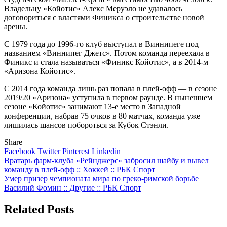
Владельцу «Койотис» Алекс Меруэло не удавалось
договориться с властями Финикса о строительстве новой
арены.
С 1979 года до 1996-го клуб выступал в Виннипеге под
названием «Виннипег Джетс». Потом команда переехала в
Финикс и стала называться «Финикс Койотис», а в 2014-м —
«Аризона Койотис».
С 2014 года команда лишь раз попала в плей-офф — в сезоне
2019/20 «Аризона» уступила в первом раунде. В нынешнем
сезоне «Койотис» занимают 13-е место в Западной
конференции, набрав 75 очков в 80 матчах, команда уже
лишилась шансов побороться за Кубок Стэнли.
Share
Facebook
Twitter
Pinterest
Linkedin
Навигация
Вратарь фарм-клуба «Рейнджерс» забросил шайбу и вывел
команду в плей-офф :: Хоккей :: РБК Спорт
по
Умер призер чемпионата мира по греко-римской борьбе
записям
Василий Фомин :: Другие :: РБК Спорт
Related Posts