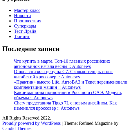
Мастер класс
Новости
Проишествия
Суперкары
Тест-Драйв
Тюнинг
Последние записи
Что купить в марте. Топ-10 главных российских
автоновинок начала весны :: Autonews
Omoda снизила цену на C7. Сколько теперь стоит
китайский кроссовер :: Autonews
«Практик» вместо Life. АвтоВАЗ и Tenet переименовали
комплектации машин :: Autonews
Какие машины привозили в Россию из ОАЭ. Модели,
объемы :: Autonews
Chery представила Tiggo 7L с новым дизайном. Как
изменился кроссовер :: Autonews
All Rights Reserved 2022.
Proudly powered by WordPress
|
Theme: Refined Magazine by
Candid Themes
.