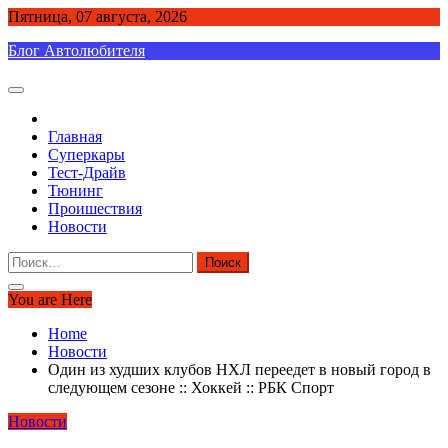
Skip
Пятница, 07 августа, 2026
to
Блог Автолюбителя
content
Главная
Суперкары
Тест-Драйв
Тюнинг
Проишествия
Новости
Найти:
You are Here
Home
Новости
Один из худших клубов НХЛ переедет в новый город в
следующем сезоне :: Хоккей :: РБК Спорт
Новости