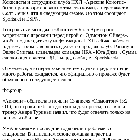
Хоккеисты и сотрудники клуба НХЛ «Аризона Койотис»
были проинформированы о том, что команда переезжает в
Солт-Лейк-Сити в следующем сезоне. Об этом сообщают
Sportsnet и ESPN.
Генеральный менеджер «Койотис» Билл Армстронг
встретился с игроками перед игрой с «Эдмонтон Ойлерз»,
чтобы подтвердить эту информацию. НХЛ сейчас работает
над тем, чтобы завершить сделку по продаже клуба Райану и
Эшли Смитам, владельцам команды НБА «Юта Джаз». Сумма
сделки оценивается в $1,2 млрд, сообщает Sportskeeda.
Отмечается, что перед завершением сделки предстоит еще
много работы, ожидается, что официально о продаже будет
объявлено на следующей неделе.
rbc.group
«Аризона» обыграла в ночь на 13 апреля «Эдмонтон» (3:2
ОТ), но игроки не были доступны для прессы, а главный
тренер Андре Туриньи заявил, что будет отвечать только на
вопросы об игре.
У «Аризоны» в последние годы были проблемы со
стадионом. В нынешнем сезоне команда играет на
студенческой «Маллет-Арене» вместимостью 4600 человек.