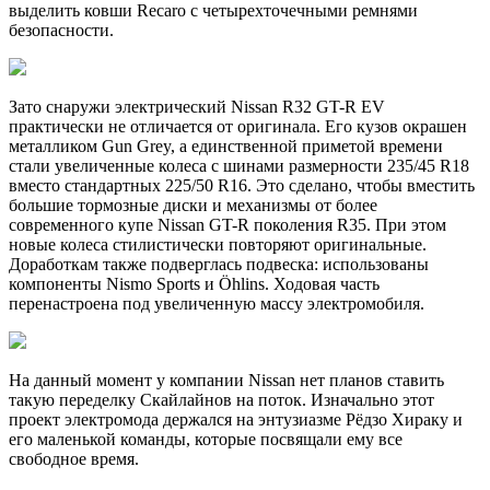
выделить ковши Recaro с четырехточечными ремнями
безопасности.
Зато снаружи электрический Nissan R32 GT-R EV
практически не отличается от оригинала. Его кузов окрашен
металликом Gun Grey, а единственной приметой времени
стали увеличенные колеса с шинами размерности 235/45 R18
вместо стандартных 225/50 R16. Это сделано, чтобы вместить
большие тормозные диски и механизмы от более
современного купе Nissan GT-R поколения R35. При этом
новые колеса стилистически повторяют оригинальные.
Доработкам также подверглась подвеска: использованы
компоненты Nismo Sports и Öhlins. Ходовая часть
перенастроена под увеличенную массу электромобиля.
На данный момент у компании Nissan нет планов ставить
такую переделку Скайлайнов на поток. Изначально этот
проект электромода держался на энтузиазме Рёдзо Хираку и
его маленькой команды, которые посвящали ему все
свободное время.