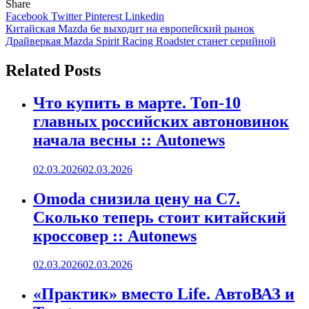
Share
Facebook
Twitter
Pinterest
Linkedin
Навигация
Китайская Mazda 6e выходит на европейский рынок
Драйверкая Mazda Spirit Racing Roadster станет серийной
по
записям
Related Posts
Что купить в марте. Топ-10
главных российских автоновинок
начала весны :: Autonews
02.03.2026
02.03.2026
Omoda снизила цену на C7.
Сколько теперь стоит китайский
кроссовер :: Autonews
02.03.2026
02.03.2026
«Практик» вместо Life. АвтоВАЗ и