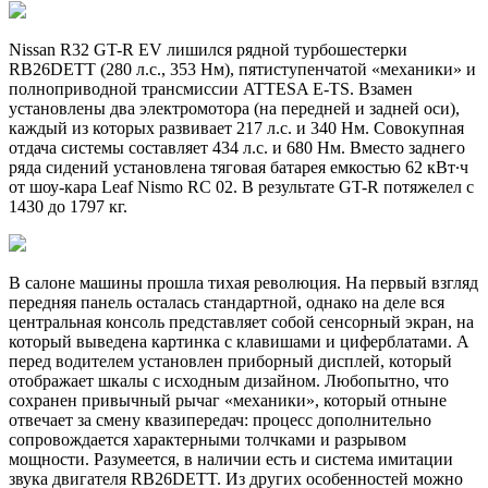
Nissan R32 GT-R EV лишился рядной турбошестерки
RB26DETT (280 л.с., 353 Нм), пятиступенчатой «механики» и
полноприводной трансмиссии ATTESA E-TS. Взамен
установлены два электромотора (на передней и задней оси),
каждый из которых развивает 217 л.с. и 340 Нм. Совокупная
отдача системы составляет 434 л.с. и 680 Нм. Вместо заднего
ряда сидений установлена тяговая батарея емкостью 62 кВт∙ч
от шоу-кара Leaf Nismo RC 02. В результате GT-R потяжелел с
1430 до 1797 кг.
В салоне машины прошла тихая революция. На первый взгляд
передняя панель осталась стандартной, однако на деле вся
центральная консоль представляет собой сенсорный экран, на
который выведена картинка с клавишами и циферблатами. А
перед водителем установлен приборный дисплей, который
отображает шкалы с исходным дизайном. Любопытно, что
сохранен привычный рычаг «механики», который отныне
отвечает за смену квазипередач: процесс дополнительно
сопровождается характерными толчками и разрывом
мощности. Разумеется, в наличии есть и система имитации
звука двигателя RB26DETT. Из других особенностей можно