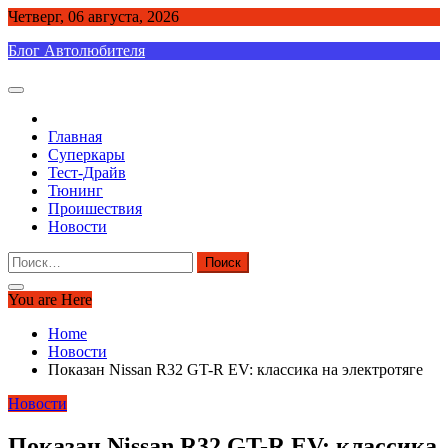
Skip
Четверг, 06 августа, 2026
to
Блог Автолюбителя
content
Главная
Суперкары
Тест-Драйв
Тюнинг
Проишествия
Новости
Найти:
You are Here
Home
Новости
Показан Nissan R32 GT-R EV: классика на электротяге
Новости
Показан Nissan R32 GT-R EV: классика