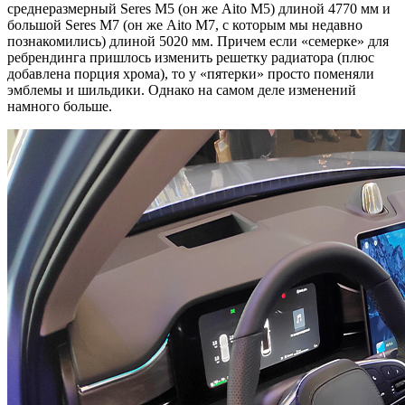
среднеразмерный Seres M5 (он же Aito M5) длиной 4770 мм и
большой Seres M7 (он же Aito M7, с которым мы недавно
познакомились) длиной 5020 мм. Причем если «семерке» для
ребрендинга пришлось изменить решетку радиатора (плюс
добавлена порция хрома), то у «пятерки» просто поменяли
эмблемы и шильдики. Однако на самом деле изменений
намного больше.