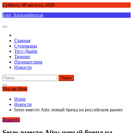
Skip
Суббота, 08 августа, 2026
to
Блог Автолюбителя
content
Главная
Суперкары
Тест-Драйв
Тюнинг
Проишествия
Новости
Найти:
You are Here
Home
Новости
Seres вместо Aito: новый бренд на российском рынке
Новости
Seres вместо Aito: новый бренд на