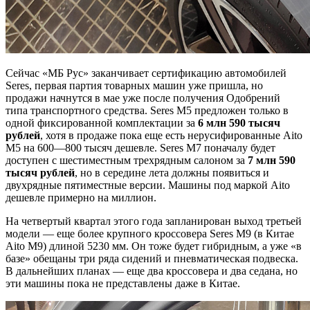
Сейчас «МБ Рус» заканчивает сертификацию автомобилей
Seres, первая партия товарных машин уже пришла, но
продажи начнутся в мае уже после получения Одобрений
типа транспортного средства. Seres M5 предложен только в
одной фиксированной комплектации за
6 млн 590 тысяч
рублей
, хотя в продаже пока еще есть нерусифированные Aito
M5 на 600—800 тысяч дешевле. Seres M7 поначалу будет
доступен с шестиместным трехрядным салоном за
7 млн 590
тысяч рублей
, но в середине лета должны появиться и
двухрядные пятиместные версии. Машины под маркой Aito
дешевле примерно на миллион.
На четвертый квартал этого года запланирован выход третьей
модели — еще более крупного кроссовера Seres M9 (в Китае
Aito M9) длиной 5230 мм. Он тоже будет гибридным, а уже «в
базе» обещаны три ряда сидений и пневматическая подвеска.
В дальнейших планах — еще два кроссовера и два седана, но
эти машины пока не представлены даже в Китае.