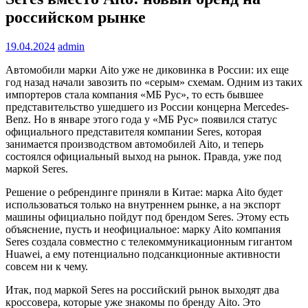
российском рынке
19.04.2024
admin
Автомобили марки Aito уже не диковинка в России: их еще
год назад начали завозить по «серым» схемам. Одним из таких
импортеров стала компания «МБ Рус», то есть бывшее
представительство ушедшего из России концерна Mercedes-
Benz. Но в январе этого года у «МБ Рус» появился статус
официального представителя компании Seres, которая
занимается производством автомобилей Aito, и теперь
состоялся официальный выход на рынок. Правда, уже под
маркой Seres.
Решение о ребрендинге приняли в Китае: марка Aito будет
использоваться только на внутреннем рынке, а на экспорт
машины официально пойдут под брендом Seres. Этому есть
объяснение, пусть и неофициальное: марку Aito компания
Seres создала совместно с телекоммуникационным гигантом
Huawei, а ему потенциально подсанкционные активности
совсем ни к чему.
Итак, под маркой Seres на российский рынок выходят два
кроссовера, которые уже знакомы по бренду Aito. Это