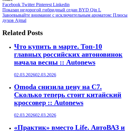
Facebook
Twitter
Pinterest
Linkedin
Навигация
Показан недорогой гибридный седан BYD Qin L
Завоевывайте внимание с исключительным ароматом: Плюсы
по
духов Ajmal
записям
Related Posts
Что купить в марте. Топ-10
главных российских автоновинок
начала весны :: Autonews
02.03.2026
02.03.2026
Omoda снизила цену на C7.
Сколько теперь стоит китайский
кроссовер :: Autonews
02.03.2026
02.03.2026
«Практик» вместо Life. АвтоВАЗ и