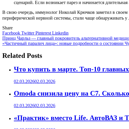
сценарий. Если возникает парез и начинается длительна
В свою очередь, иммунолог Николай Крючков заметил в своем 
периферической нервной системы, стали чаще обнаруживать у
Share
Facebook
Twitter
Pinterest
Linkedin
Навигация
Принц Чарльз — главный покровитель альтернативной медиц
«Частичный паралич лица»: новые подробности о состоянии Ч
по
записям
Related Posts
Что купить в марте. Топ-10 главных
02.03.2026
02.03.2026
Omoda снизила цену на C7. Сколько 
02.03.2026
02.03.2026
«Практик» вместо Life. АвтоВАЗ и 