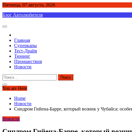
Skip
Пятница, 07 августа, 2026
to
Блог Автолюбителя
content
Главная
Суперкары
Тест-Драйв
Тюнинг
Проишествия
Новости
Найти:
You are Here
Home
Новости
Синдром Гийена-Барре, который возник у Чубайса: особе
Новости
Синдром Гийена-Барре, который возник