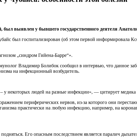
, был выявлен у бывшего государственного деятеля Анатоли
Чубайс был госпитализирован (об этом первой информировала К
агнозом „синдром Гийена-Барре“».
ммунолог Владимир Болибок сообщил в интервью, что данное заб
низма на инфекционный возбудитель.
 – у некоторых людей на разные инфекции», — цитирует медика 
поражением периферических нервов, из-за которого они переста
рганизма практически на любую инфекцию, например, на коронав
 подняться. Его опасным последствием является паралич дыхат