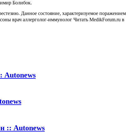
димир Болибок.
рестезию. Данное состояние, характеризуемое поражением
соны врач аллерголог-иммунолог
Читать MedikForum.ru в
: Autonews
tonews
 :: Autonews