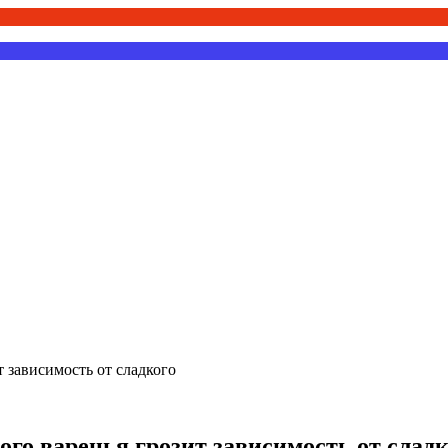
 зависимость от сладкого
го варенья грозит зависимость от сладк