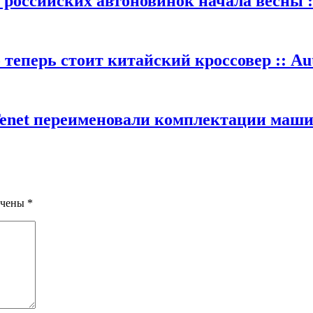
 российских автоновинок начала весны :
теперь стоит китайский кроссовер :: Au
Tenet переименовали комплектации машин
ечены
*