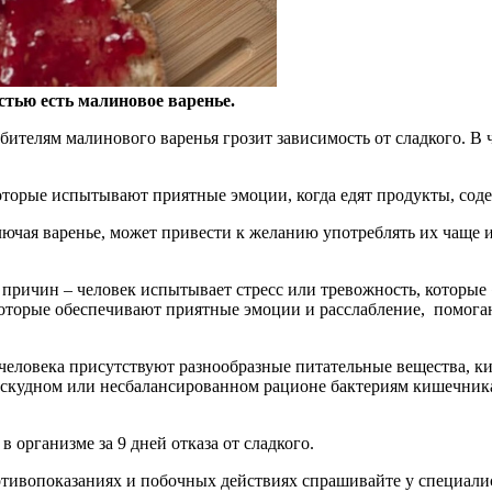
тью есть малиновое варенье.
юбителям
малинового варенья грозит зависимость от сладкого. В ч
оторые испытывают приятные эмоции, когда едят продукты, сод
ючая варенье, может привести к желанию употреблять их чаще и
причин – человек испытывает стресс или тревожность, которые «
которые обеспечивают приятные эмоции и расслабление, помога
 человека присутствуют разнообразные питательные вещества, 
и скудном или несбалансированном рационе бактериям кишечника 
в организме за 9 дней отказа от сладкого.
ивопоказаниях и побочных действиях спрашивайте у специалист