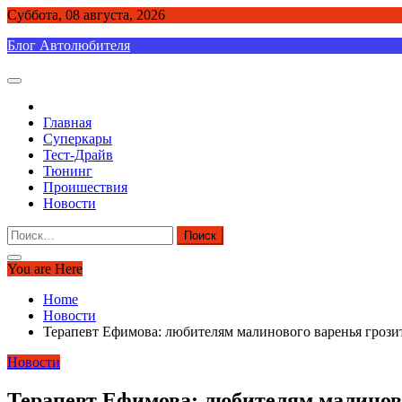
Skip
Суббота, 08 августа, 2026
to
Блог Автолюбителя
content
Главная
Суперкары
Тест-Драйв
Тюнинг
Проишествия
Новости
Найти:
You are Here
Home
Новости
Терапевт Ефимова: любителям малинового варенья грозит
Новости
Терапевт Ефимова: любителям малиново