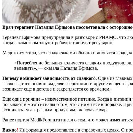
Врач-терапевт Наталия Ефимова посоветовала с осторожнос
Терапевт Ефимова предупредила в разговоре с РИАМО, что л
когда лакомством злоупотребляют или едят регулярно.
Медик отметила, что сладкоежками обычно становятся люди, к
«Потребление больших количеств сладких продуктов, вкл
вызывать», — сказала Наталия Ефимова.
Почему возникает зависимость от сладкого.
Одна из главных 
глюкозы, интенсивно выделяет серотонин и другие вещества, 
возникает еще в детстве и закрепляется со временем.
Еще одна причина – некачественное питание. Когда в питании
посылают в мозг сигналы о том, что с ними все в порядке. Пр
возникать тяга к разным продуктам, включая сахар.
Ранее портал MedikForum.ru писал о том, что может измениться 
Важно
!
Информация предоставлена в справочных целях. О прот