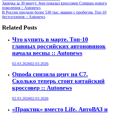
Навигация
Зарядка за 30 минут. Jeep показал кроссовер Compass нового
поколения :: Autonews
по
В России продали более 530 тыс. машин с пробегом. Топ-10
записям
бестселлеров :: Autonews
Related Posts
Что купить в марте. Топ-10
главных российских автоновинок
начала весны :: Autonews
02.03.2026
02.03.2026
Omoda снизила цену на C7.
Сколько теперь стоит китайский
кроссовер :: Autonews
02.03.2026
02.03.2026
«Практик» вместо Life. АвтоВАЗ и