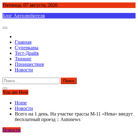
Skip
Пятница, 07 августа, 2026
to
Блог Автолюбителя
content
Главная
Суперкары
Тест-Драйв
Тюнинг
Проишествия
Новости
Найти:
You are Here
Home
Новости
Всего на 1 день. На участке трассы М-11 «Нева» введут
бесплатный проезд :: Autonews
Новости