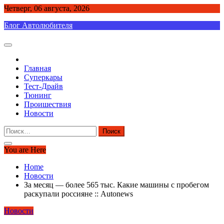
Skip
Четверг, 06 августа, 2026
to
Блог Автолюбителя
content
Главная
Суперкары
Тест-Драйв
Тюнинг
Проишествия
Новости
Найти:
You are Here
Home
Новости
За месяц — более 565 тыс. Какие машины с пробегом
раскупали россияне :: Autonews
Новости