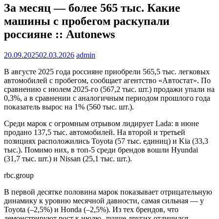
За месяц — более 565 тыс. Какие
машины с пробегом раскупали
россияне :: Autonews
20.09.2025
02.03.2026
admin
В августе 2025 года россияне приобрели 565,5 тыс. легковых
автомобилей с пробегом, сообщает агентство «Автостат». По
сравнению с июлем 2025-го (567,2 тыс. шт.) продажи упали на
0,3%, а в сравнении с аналогичным периодом прошлого года
показатель вырос на 1% (560 тыс. шт.).
Среди марок с огромным отрывом лидирует Lada: в июне
продано 137,5 тыс. автомобилей. На второй и третьей
позициях расположились Toyota (57 тыс. единиц) и Kia (33,3
тыс.). Помимо них, в топ-5 среди брендов вошли Hyundai
(31,7 тыс. шт.) и Nissan (25,1 тыс. шт.).
rbc.group
В первой десятке половина марок показывает отрицательную
динамику к уровню месячной давности, самая сильная — у
Toyota (–2,5%) и Honda (–2,5%). Из тех брендов, что
демонстрируют рост к июлю, лучше других отличился