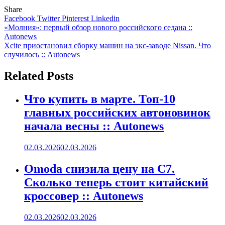
Share
Facebook
Twitter
Pinterest
Linkedin
Навигация
«Молния»: первый обзор нового российского седана ::
Autonews
по
Xcite приостановил сборку машин на экс-заводе Nissan. Что
записям
случилось :: Autonews
Related Posts
Что купить в марте. Топ-10
главных российских автоновинок
начала весны :: Autonews
02.03.2026
02.03.2026
Omoda снизила цену на C7.
Сколько теперь стоит китайский
кроссовер :: Autonews
02.03.2026
02.03.2026