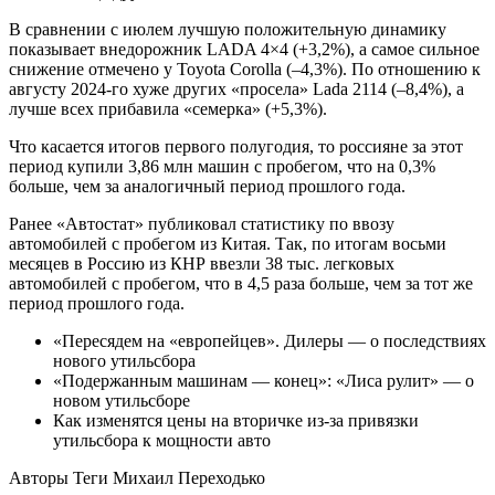
В сравнении с июлем лучшую положительную динамику
показывает внедорожник LADA 4×4 (+3,2%), а самое сильное
снижение отмечено у Toyota Corolla (–4,3%). По отношению к
августу 2024-го хуже других «просела» Lada 2114 (–8,4%), а
лучше всех прибавила «семерка» (+5,3%).
Что касается итогов первого полугодия, то россияне за этот
период купили 3,86 млн машин с пробегом, что на 0,3%
больше, чем за аналогичный период прошлого года.
Ранее «Автостат» публиковал статистику по ввозу
автомобилей с пробегом из Китая. Так, по итогам восьми
месяцев в Россию из КНР ввезли 38 тыс. легковых
автомобилей с пробегом, что в 4,5 раза больше, чем за тот же
период прошлого года.
«Пересядем на «европейцев». Дилеры — о последствиях
нового утильсбора
«Подержанным машинам — конец»: «Лиса рулит» — о
новом утильсборе
Как изменятся цены на вторичке из-за привязки
утильсбора к мощности авто
Авторы Теги Михаил Переходько