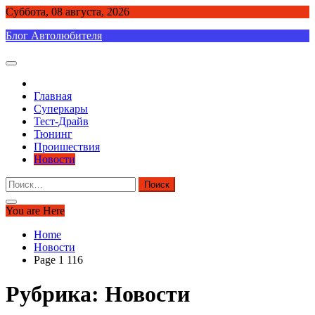
Skip
Суббота, 08 августа, 2026
to
Блог Автолюбителя
content
Главная
Суперкары
Тест-Драйв
Тюнинг
Проишествия
Новости
Найти:
You are Here
Home
Новости
Page 1 116
Рубрика:
Новости