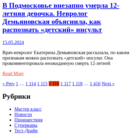
В Подмосковье внезапно умерла 12-
летняя девочка. Невролог
Демьяновская объяснила, как
распознать «детский» инсульт
15.05.2024
Врач-невролог Екатерина Демьяновская рассказала, по каким
признакам можно распознать «детский» инсульт. Она
прокомментировала неожиданную смерть 12-летней
Read More
« Prev
1
…
1 114
1 115
1 116
1 117
1 118
…
1 416
Next »
Рубрики
Мастер класс
Новости
Проишествия
Суперкары
Тест-Драйв