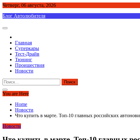
Skip
Четверг, 06 августа, 2026
to
Блог Автолюбителя
content
Главная
Суперкары
Тест-Драйв
Тюнинг
Проишествия
Новости
Найти:
You are Here
Home
Новости
Что купить в марте. Топ-10 главных российских автонови
Новости
Что купить в марте. Топ-10 главных ро