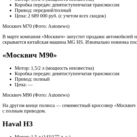
Коробка передач: девятиступенчатая трансмиссия
Привод: передний/полный
Цена: 2 689 000 руб. (с учетом всех скидок)
Москвич М70
(Фото: Autonews)
В марте компания «Москвич» запустит продажи автомобилей 
скрывается китайская машина MG HS. Изначально новинка пост
«Москвич М90»
Мотор: 1,5/2 л (мощность неизвестна)
Коробка передач: девятиступенчатая трансмиссия
Привод: полный
Цена: —
Москвич М90
(Фото: Autonews)
На другом конце полюса — семиместный кроссовер «Москвич 
с полным приводом.
Haval H3
Мотор: 1,5 л (143/177 л. с.)