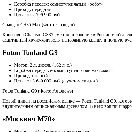
Коробка передач: семиступенчатый «робот»
Привод: передний
Цена: от 2 599 900 руб.
Changan CS35 Max
(Фото: Changan)
Кроссовер Changan CS35 сменил поколение в России и обзавелся
адаптивный круиз-контроль, панорамную крышу и полную ру
Foton Tunland G9
Мотор: 2 л, дизель (162 л. с.)
Коробка передач: восьмиступенчатый «автомат»
Привод: полный
Цена: от 3 640 000 руб. (с учетом скидок)
Foton Tunland G9
(Фото: Autonews)
Новый пикап на российском рынке — Foton Tunland G9, которы
внушительным опциональным арсеналом. В него вошли цифрова
«Москвич М70»
Мотор: 1,5/2 л (мощность неизвестна)