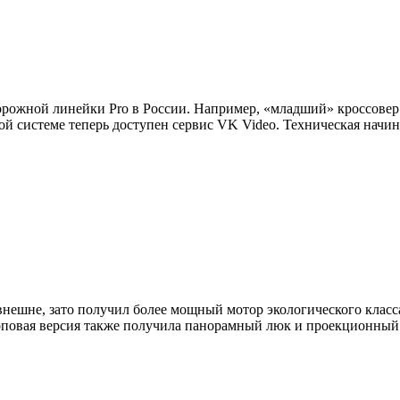
орожной линейки Pro в России. Например, «младший» кроссовер
ой системе теперь доступен сервис VK Video. Техническая начи
внешне, зато получил более мощный мотор экологического класса
Топовая версия также получила панорамный люк и проекционный