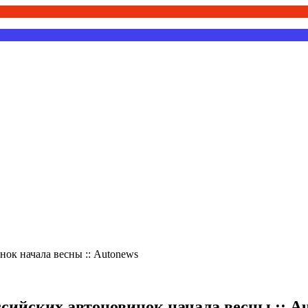
нок начала весны :: Autonews
ссийских автоновинок начала весны :: A