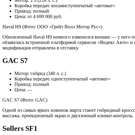
Мотор: 2 л (218 л. с.)
Коробка передач: восьмиступенчатый «автомат»
Привод: полный
Цена: от 4 699 000 руб.
Haval H9
(Фото: ООО «Грейт Волл Мотор Рус»)
Обновленный Haval H9 немного изменился внешне — у него поя
обзавелась встроенной платформой сервисов «Яндекс Авто» и
модификация отправлена в отставку.
GAC S7
Мотор: гибрид (340 л. с.)
Коробка передач: одноступенчатый «автомат»
Привод: полный
Цена: —
GAC S7
(Фото: GAC)
Одной из самых ярких новинок марта станет гибридный кросс
массажа, проекционный экран и двухзонный климат-контроль. 
Sollers SF1