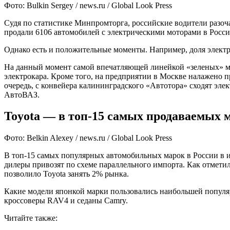
Фото: Bulkin Sergey / news.ru / Global Look Press
Судя по статистике Минпромторга, российские водители разоча
продали 6106 автомобилей с электрическими моторами в Росси
Однако есть и положительные моменты. Например, доля электро
На данный момент самой впечатляющей линейкой «зеленых» мод
электрокара. Кроме того, на предприятии в Москве налажено п
очередь, с конвейера калининградского «Автотора» сходят эл
АвтоВАЗ.
Toyota — в топ-15 самых продаваемых
Фото: Belkin Alexey / news.ru / Global Look Press
В топ-15 самых популярных автомобильных марок в России в и
дилеры привозят по схеме параллельного импорта. Как отметил 
позволило Toyota занять 2% рынка.
Какие модели японкой марки пользовались наибольшей популяр
кроссоверы RAV4 и седаны Camry.
Читайте также: