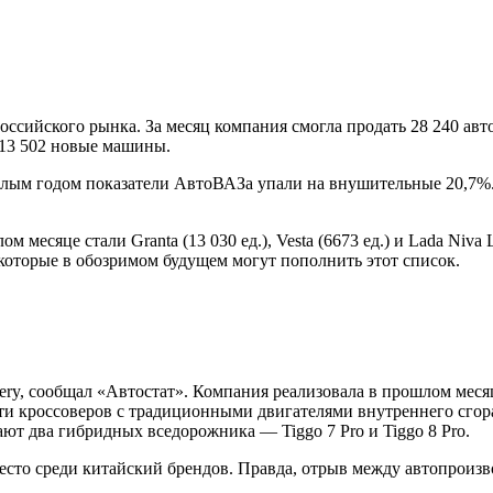
ссийского рынка. За месяц компания смогла продать 28 240 ав
 13 502 новые машины.
шлым годом показатели АвтоВАЗа упали на внушительные 20,7%.
сяце стали Granta (13 030 ед.), Vesta (6673 ед.) и Lada Niva Le
 которые в обозримом будущем могут пополнить этот список.
ry, сообщал «Автостат». Компания реализовала в прошлом месяц
и кроссоверов с традиционными двигателями внутреннего сгорания
агают два гибридных вседорожника — Tiggo 7 Pro и Tiggo 8 Pro.
сто среди китайский брендов. Правда, отрыв между автопроизво