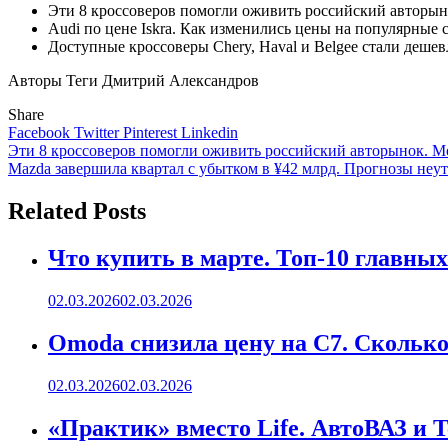
Эти 8 кроссоверов помогли оживить российский авторы
Audi по цене Iskra. Как изменились цены на популярные с
Доступные кроссоверы Chery, Haval и Belgee стали деше
Авторы Теги Дмитрий Александров
Share
Facebook
Twitter
Pinterest
Linkedin
Навигация
Эти 8 кроссоверов помогли оживить российский авторынок. Мо
Mazda завершила квартал с убытком в ¥42 млрд. Прогнозы неу
по
записям
Related Posts
Что купить в марте. Топ-10 главных
02.03.2026
02.03.2026
Omoda снизила цену на C7. Сколько 
02.03.2026
02.03.2026
«Практик» вместо Life. АвтоВАЗ и 