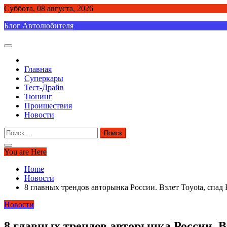
Skip
Суббота, 08 августа, 2026
to
Блог Автолюбителя
content
Главная
Суперкары
Тест-Драйв
Тюнинг
Проишествия
Новости
Найти:
You are Here
Home
Новости
8 главных трендов авторынка России. Взлет Toyota, спад 
Новости
8 главных трендов авторынка России. Вз