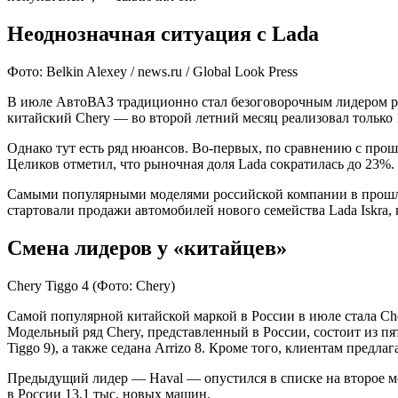
Неоднозначная ситуация с Lada
Фото: Belkin Alexey / news.ru / Global Look Press
В июле АвтоВАЗ традиционно стал безоговорочным лидером ро
китайский Chery — во второй летний месяц реализовал только
Однако тут есть ряд нюансов. Во-первых, по сравнению с про
Целиков отметил, что рыночная доля Lada сократилась до 23%.
Самыми популярными моделями российской компании в прошлом ме
стартовали продажи автомобилей нового семейства Lada Iskra,
Смена лидеров у «китайцев»
Chery Tiggo 4
(Фото: Chery)
Самой популярной китайской маркой в России в июле стала Che
Модельный ряд Chery, представленный в России, состоит из пят
Tiggo 9), а также седана Arrizo 8. Кроме того, клиентам предл
Предыдущий лидер — Haval — опустился в списке на второе ме
в России 13,1 тыс. новых машин.