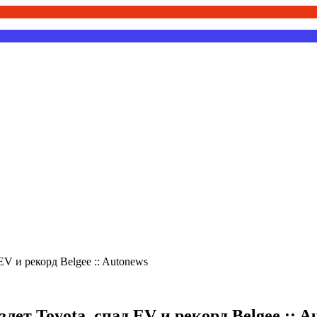
EV и рекорд Belgee :: Autonews
лет Toyota, спад EV и рекорд Belgee :: A