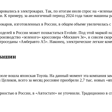
ровались в электрокарах. Так, по итогам июля спрос на «зелены
и. К примеру, за аналогичный период 2024 года такие машины р
каров, изготовленных в России, в общем объеме увеличилась с 
елей в России может похвастаться Evolute. Под этой маркой на
роизводство «зеленого» кроссовера «Москвич 3е», и совсем ско
ектроседаны «Амберавто А5». Наконец, электрические легкие к
 машин
юле вошла японская Toyota. На данный момент эта компания зам
Целиков, всего за месяц россияне приобрели 2,7 тыс. новых «япо
ностью в России, в «Автостате» не уточнили. Традиционно в сп