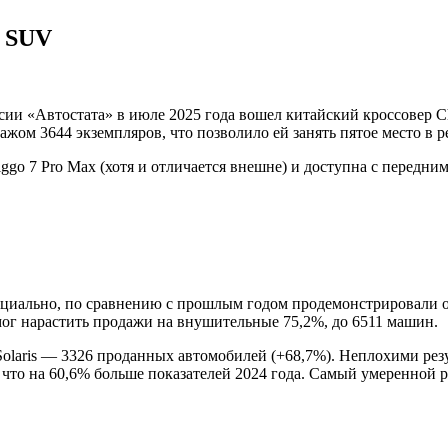
х SUV
ии «Автостата» в июле 2025 года вошел китайский кроссовер C
ажом 3644 экземпляров, что позволило ей занять пятое место в
go 7 Pro Max (хотя и отличается внешне) и доступна с передни
циально, по сравнению с прошлым годом продемонстрировали о
смог нарастить продажи на внушительные 75,2%, до 6511 машин.
olaris — 3326 проданных автомобилей (+68,7%). Неплохими резу
то на 60,6% больше показателей 2024 года. Самый умеренной рос