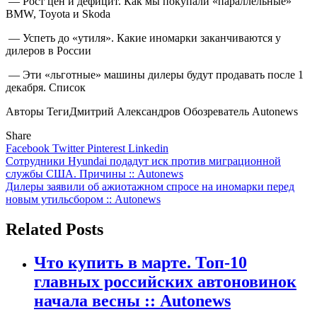
— Рост цен и дефицит. Как мы покупали «параллельные»
BMW, Toyota и Skoda
— Успеть до «утиля». Какие иномарки заканчиваются у
дилеров в России
— Эти «льготные» машины дилеры будут продавать после 1
декабря. Список
Авторы Теги
Дмитрий Александров Обозреватель Autonews
Share
Facebook
Twitter
Pinterest
Linkedin
Навигация
Сотрудники Hyundai подадут иск против миграционной
службы США. Причины :: Autonews
по
Дилеры заявили об ажиотажном спросе на иномарки перед
записям
новым утильсбором :: Autonews
Related Posts
Что купить в марте. Топ-10
главных российских автоновинок
начала весны :: Autonews