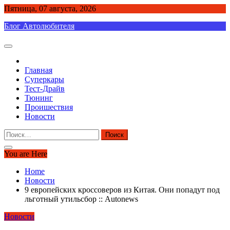
Skip
Пятница, 07 августа, 2026
to
Блог Автолюбителя
content
Главная
Суперкары
Тест-Драйв
Тюнинг
Проишествия
Новости
Найти:
You are Here
Home
Новости
9 европейских кроссоверов из Китая. Они попадут под
льготный утильсбор :: Autonews
Новости