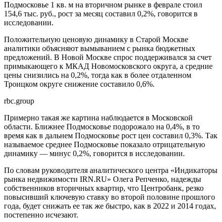
Подмосковье 1 кв. м на вторичном рынке в феврале стоил
154,6 тыс. руб., рост за месяц составил 0,2%, говорится в
исследовании.
Положительную ценовую динамику в Старой Москве
аналитики объясняют вымыванием с рынка бюджетных
предложений. В Новой Москве спрос поддерживался за счет
примыкающего к МКАД Новомосковского округа, а средние
цены снизились на 0,2%, тогда как в более отдаленном
Троицком округе снижение составило 0,6%.
rbc.group
Примерно такая же картина наблюдается в Московской
области. Ближнее Подмосковье подорожало на 0,4%, в то
время как в дальнем Подмосковье рост цен составил 0,3%. Так
называемое среднее Подмосковье показало отрицательную
динамику — минус 0,2%, говорится в исследовании.
По словам руководителя аналитического центра «Индикаторы
рынка недвижимости IRN.RU» Олега Репченко, надежды
собственников вторичных квартир, что Центробанк, резко
повысивший ключевую ставку во второй половине прошлого
года, будет снижать ее так же быстро, как в 2022 и 2014 годах,
постепенно исчезают.