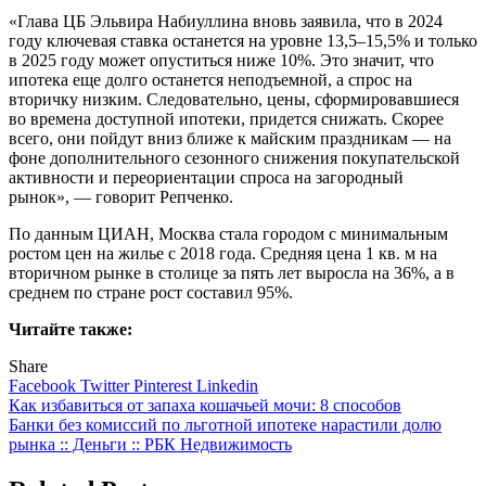
«Глава ЦБ Эльвира Набиуллина вновь заявила, что в 2024
году ключевая ставка останется на уровне 13,5–15,5% и только
в 2025 году может опуститься ниже 10%. Это значит, что
ипотека еще долго останется неподъемной, а спрос на
вторичку низким. Следовательно, цены, сформировавшиеся
во времена доступной ипотеки, придется снижать. Скорее
всего, они пойдут вниз ближе к майским праздникам — на
фоне дополнительного сезонного снижения покупательской
активности и переориентации спроса на загородный
рынок», — говорит Репченко.
По данным ЦИАН, Москва стала городом с минимальным
ростом цен на жилье с 2018 года. Средняя цена 1 кв. м на
вторичном рынке в столице за пять лет выросла на 36%, а в
среднем по стране рост составил 95%.
Читайте также:
Share
Facebook
Twitter
Pinterest
Linkedin
Навигация
Как избавиться от запаха кошачьей мочи: 8 способов
Банки без комиссий по льготной ипотеке нарастили долю
по
рынка :: Деньги :: РБК Недвижимость
записям