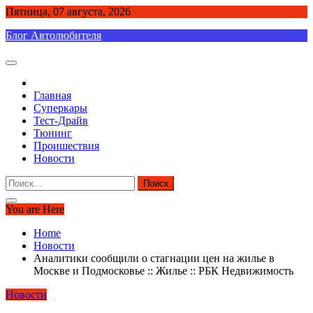
Skip
Пятница, 07 августа, 2026
to
Блог Автолюбителя
content
Главная
Суперкары
Тест-Драйв
Тюнинг
Проишествия
Новости
Найти:
You are Here
Home
Новости
Аналитики сообщили о стагнации цен на жилье в
Москве и Подмосковье :: Жилье :: РБК Недвижимость
Новости