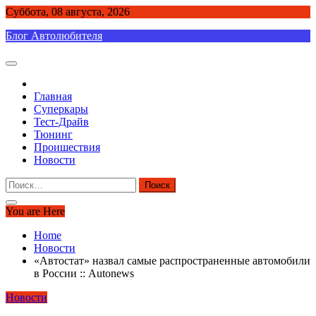
Skip
Суббота, 08 августа, 2026
to
Блог Автолюбителя
content
Главная
Суперкары
Тест-Драйв
Тюнинг
Проишествия
Новости
Найти:
You are Here
Home
Новости
«Автостат» назвал самые распространенные автомобили
в России :: Autonews
Новости