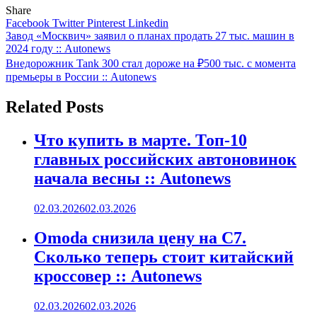
Share
Facebook
Twitter
Pinterest
Linkedin
Навигация
Завод «Москвич» заявил о планах продать 27 тыс. машин в
2024 году :: Autonews
по
Внедорожник Tank 300 стал дороже на ₽500 тыс. с момента
записям
премьеры в России :: Autonews
Related Posts
Что купить в марте. Топ-10
главных российских автоновинок
начала весны :: Autonews
02.03.2026
02.03.2026
Omoda снизила цену на C7.
Сколько теперь стоит китайский
кроссовер :: Autonews
02.03.2026
02.03.2026