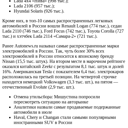
Lada 4х4 «Нива» (998 тыс.);
Lada 2106 (957 тыс.);
Hyundai Solaris (926 тыс.).
Кроме них, в топ-10 самых распространенных легковых
автомобилей в России вошли Renault Logan (774 тыс.), седан
Lada 2110 (746 тыс.), Ford Focus (742 тыс.), Toyota Corolla (727
тыс.) и хэтчбек Lada 2114 «Самара-2» (721 тыс.).
Ранее Autonews.ru называл самые распространенные марки
электромобилей в России. Так, чуть более 30% всех
электромобилей в России относится к японскому бренду
Nissan (15,5 тыс. штук). На втором месте в марочном рейтинге
оказался китайский Zeekr с результатом 8,1 тыс. штук и долей
16%. Американская Tesla с показателем 6,4 тыс. электрокаров
расположилась на третьей позиции. На четвертой строчке
находится немецкий Volkswagen (3,3 тыс. шт.), на пятом —
отечественный Evolute (2,9 тыс. шт.).
Отмена утильсбора: Мишустина попросили
пересмотреть ситуацию на авторынке
Аналитики назвали самые продаваемые подержанные
автомобили в июле
Haval, Chery и Changan стали самыми популярными
иностранными SUV в России