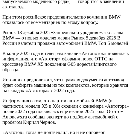
выпускаемого модельного ряда», — говорится в заявлении
автозавода.
При этом российское представительство компании BMW
отказалось от комментариев по этому вопросу.
Рынок
18 декабря 2025
«Запредельно уродливо»: экс-глава
BMW — о новых моделях марки
Рынок
5 декабря 2025
В
России взлетели продажи автомобилей BMW. Топ-5 моделей
В конце 2025 года в телеграм-канале «Автопоток» появилась
информация, что «Автотор» оформил новое ОТТС на
кроссовер BMW X5 поколения G05 дорестайлингового
образца.
Источник предположил, что в рамках документа автозавод
будет собирать машины из тех комплектов, которые хранятся
на складах «Автотора» с 2022 года.
Информация о том, что партии автомобилей BMW (в
частности, модели X5 и X6) сходили с конвейера «Автотора»
после 2022 года появлялась еще весной 2025 года. Об этом
Autonews.ru сообщал эксперт по подбору автомобилей с
пробегом Кирилл Чернов.
«Автотор» тогда не подтвердил, но и не опроверг