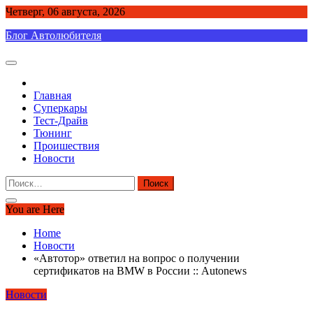
Skip
Четверг, 06 августа, 2026
to
Блог Автолюбителя
content
Главная
Суперкары
Тест-Драйв
Тюнинг
Проишествия
Новости
Найти:
You are Here
Home
Новости
«Автотор» ответил на вопрос о получении
сертификатов на BMW в России :: Autonews
Новости