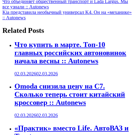
Навигация
Что объединяет общественный транспорт и Lada Largus. Мы
все узнали :: Autonews
по
Kia представила необычный универсал K4. Он на «механике»
записям
:: Autonews
Related Posts
Что купить в марте. Топ-10
главных российских автоновинок
начала весны :: Autonews
02.03.2026
02.03.2026
Omoda снизила цену на C7.
Сколько теперь стоит китайский
кроссовер :: Autonews
02.03.2026
02.03.2026
«Практик» вместо Life. АвтоВАЗ и