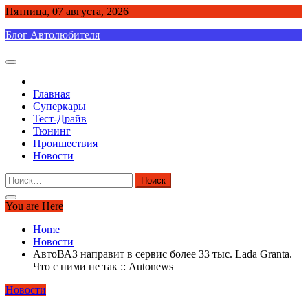
Skip
Пятница, 07 августа, 2026
to
Блог Автолюбителя
content
Главная
Суперкары
Тест-Драйв
Тюнинг
Проишествия
Новости
Найти:
You are Here
Home
Новости
АвтоВАЗ направит в сервис более 33 тыс. Lada Granta.
Что с ними не так :: Autonews
Новости