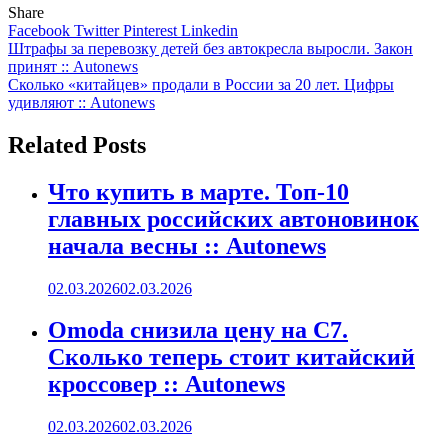
Share
Facebook
Twitter
Pinterest
Linkedin
Навигация
Штрафы за перевозку детей без автокресла выросли. Закон
принят :: Autonews
по
Сколько «китайцев» продали в России за 20 лет. Цифры
записям
удивляют :: Autonews
Related Posts
Что купить в марте. Топ-10
главных российских автоновинок
начала весны :: Autonews
02.03.2026
02.03.2026
Omoda снизила цену на C7.
Сколько теперь стоит китайский
кроссовер :: Autonews
02.03.2026
02.03.2026