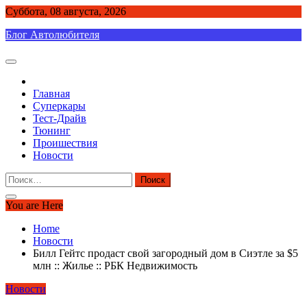
Skip
Суббота, 08 августа, 2026
to
Блог Автолюбителя
content
Главная
Суперкары
Тест-Драйв
Тюнинг
Проишествия
Новости
Найти:
You are Here
Home
Новости
Билл Гейтс продаст свой загородный дом в Сиэтле за $5
млн :: Жилье :: РБК Недвижимость
Новости