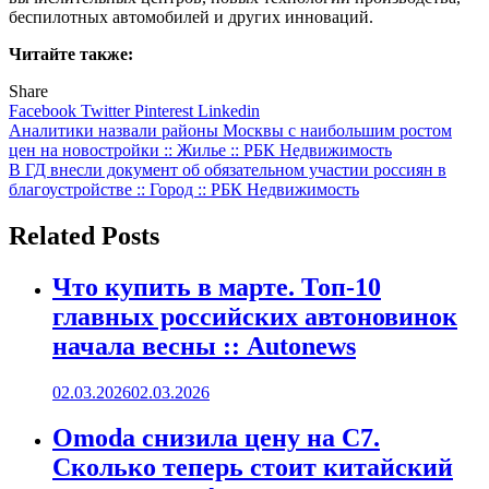
беспилотных автомобилей и других инноваций.
Читайте также:
Share
Facebook
Twitter
Pinterest
Linkedin
Навигация
Аналитики назвали районы Москвы с наибольшим ростом
цен на новостройки :: Жилье :: РБК Недвижимость
по
В ГД внесли документ об обязательном участии россиян в
записям
благоустройстве :: Город :: РБК Недвижимость
Related Posts
Что купить в марте. Топ-10
главных российских автоновинок
начала весны :: Autonews
02.03.2026
02.03.2026
Omoda снизила цену на C7.
Сколько теперь стоит китайский