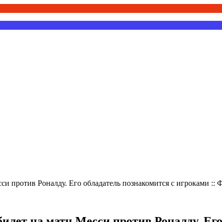
си против Роналду. Его обладатель познакомится с игроками :: 
билет на матч Месси против Роналду. Его