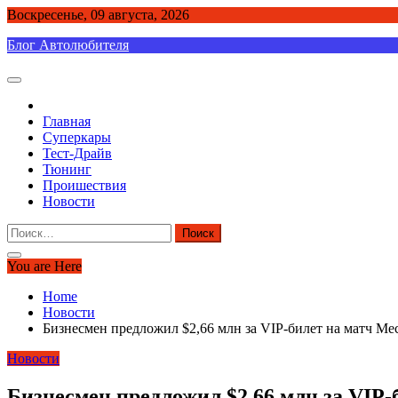
Skip
Воскресенье, 09 августа, 2026
to
Блог Автолюбителя
content
Главная
Суперкары
Тест-Драйв
Тюнинг
Проишествия
Новости
Найти:
You are Here
Home
Новости
Бизнесмен предложил $2,66 млн за VIP-билет на матч Мес
Новости
Бизнесмен предложил $2,66 млн за VIP-