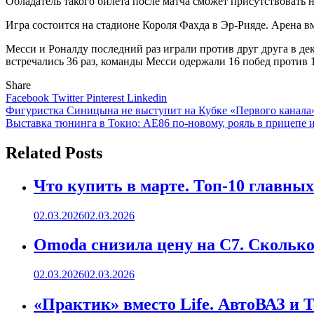
Обладатель такого билета после матча сможет присутствовать н
Игра состоится на стадионе Короля Фахда в Эр-Рияде. Арена в
Месси и Роналду последний раз играли против друг друга в дек
встречались 36 раз, команды Месси одержали 16 побед против 1
Share
Facebook
Twitter
Pinterest
Linkedin
Навигация
Фигуристка Синицына не выступит на Кубке «Первого канала» 
Выставка тюнинга в Токио: AE86 по-новому, рояль в прицепе 
по
записям
Related Posts
Что купить в марте. Топ-10 главных
02.03.2026
02.03.2026
Omoda снизила цену на C7. Сколько 
02.03.2026
02.03.2026
«Практик» вместо Life. АвтоВАЗ и 