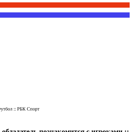
Футбол :: РБК Спорт
 обладатель познакомится с игроками ::