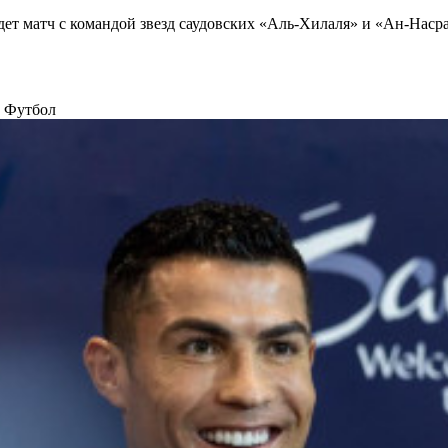
т матч с командой звезд саудовских «Аль-Хилаля» и «Ан-Насра»
у
Футбол