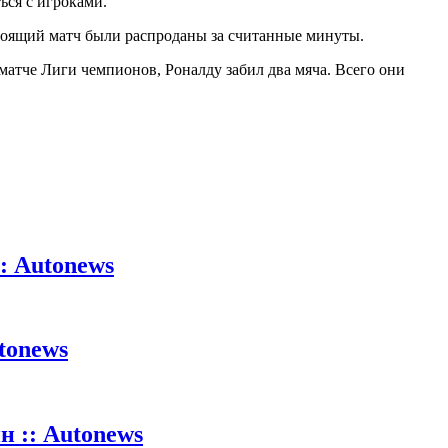
ься с игроками.
дстоящий матч были распроданы за считанные минуты.
 матче Лиги чемпионов, Роналду забил два мяча. Всего они
: Autonews
tonews
 :: Autonews