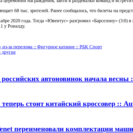
а церемонии награждения, зайти в раздевалки команд и встретит
мещает 68 тыс. зрителей. Ранее сообщалось, что билеты на пре
абре 2020 года. Тогда «Ювентус» разгромил «Барселону» (3:0) в
1 у Роналду.
из-за перелома :: Фигурное катание :: РБК Спорт
и другие
 российских автоновинок начала весны :
теперь стоит китайский кроссовер :: Au
Tenet переименовали комплектации машин