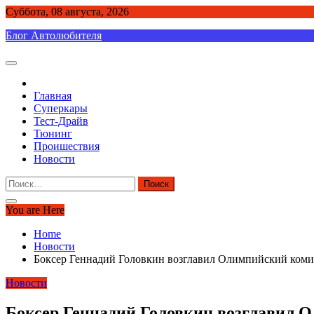
Skip
Суббота, 08 августа, 2026
to
Блог Автолюбителя
content
Главная
Суперкары
Тест-Драйв
Тюнинг
Проишествия
Новости
Найти:
You are Here
Home
Новости
Боксер Геннадий Головкин возглавил Олимпийский комите
Новости
Боксер Геннадий Головкин возглавил О