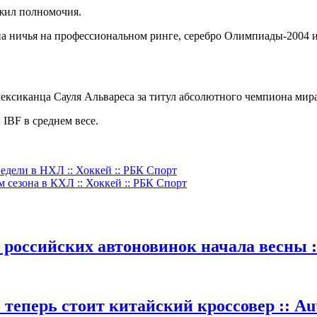
жил полномочия.
дна ничья на профессиональном ринге, серебро Олимпиады-2004 и
ексиканца Сауля Альвареса за титул абсолютного чемпиона мира
IBF в среднем весе.
дели в НХЛ :: Хоккей :: РБК Спорт
 сезона в КХЛ :: Хоккей :: РБК Спорт
 российских автоновинок начала весны :
теперь стоит китайский кроссовер :: Au