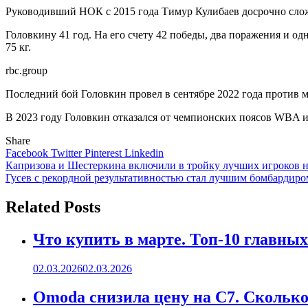
Руководивший НОК с 2015 года Тимур Кулибаев досрочно сло
Головкину 41 год. На его счету 42 победы, два поражения и о
75 кг.
rbc.group
Последний бой Головкин провел в сентябре 2022 года против м
В 2023 году Головкин отказался от чемпионских поясов WBA и 
Share
Facebook
Twitter
Pinterest
Linkedin
Навигация
Капризова и Шестеркина включили в тройку лучших игроков не
Гусев с рекордной результативностью стал лучшим бомбардиром
по
записям
Related Posts
Что купить в марте. Топ-10 главных
02.03.2026
02.03.2026
Omoda снизила цену на C7. Сколько 