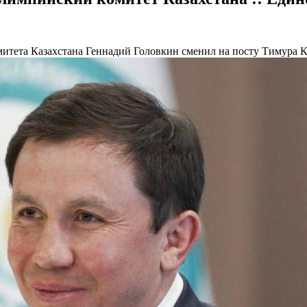
митета Казахстана
Геннадий Головкин сменил на посту Тимура К