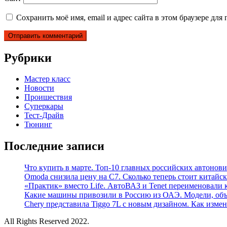
Сохранить моё имя, email и адрес сайта в этом браузере д
Рубрики
Мастер класс
Новости
Проишествия
Суперкары
Тест-Драйв
Тюнинг
Последние записи
Что купить в марте. Топ-10 главных российских автонови
Omoda снизила цену на C7. Сколько теперь стоит китайск
«Практик» вместо Life. АвтоВАЗ и Tenet переименовали 
Какие машины привозили в Россию из ОАЭ. Модели, объ
Chery представила Tiggo 7L с новым дизайном. Как измен
All Rights Reserved 2022.