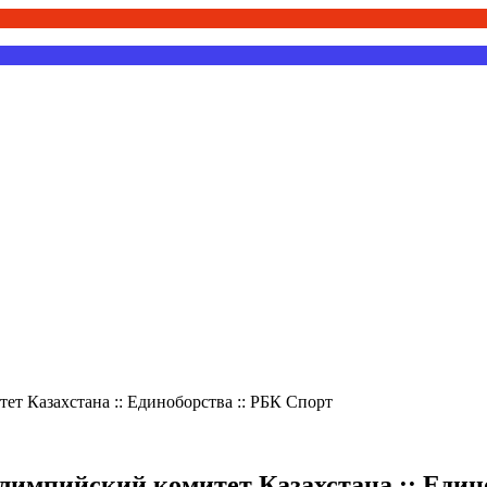
т Казахстана :: Единоборства :: РБК Спорт
лимпийский комитет Казахстана :: Един