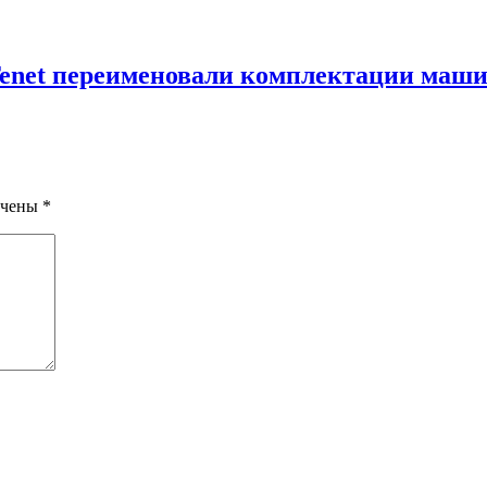
Tenet переименовали комплектации машин
ечены
*