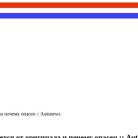
и почему опасен :: Autonews
тся от оригинала и почему опасен :: Au