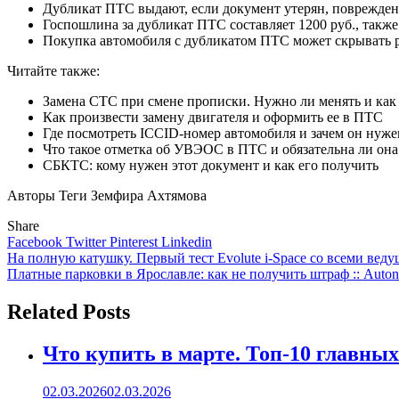
Дубликат ПТС выдают, если документ утерян, поврежден,
Госпошлина за дубликат ПТС составляет 1200 руб., также
Покупка автомобиля с дубликатом ПТС может скрывать р
Читайте также:
Замена СТС при смене прописки. Нужно ли менять и как 
Как произвести замену двигателя и оформить ее в ПТС
Где посмотреть ICCID-номер автомобиля и зачем он нуже
Что такое отметка об УВЭОС в ПТС и обязательна ли она
СБКТС: кому нужен этот документ и как его получить
Авторы Теги Земфира Ахтямова
Share
Facebook
Twitter
Pinterest
Linkedin
Навигация
На полную катушку. Первый тест Evolute i-Space со всеми веду
Платные парковки в Ярославле: как не получить штраф :: Auto
по
записям
Related Posts
Что купить в марте. Топ-10 главных
02.03.2026
02.03.2026