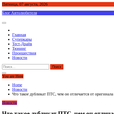
Skip
Пятница, 07 августа, 2026
to
Блог Автолюбителя
content
Главная
Суперкары
Тест-Драйв
Тюнинг
Проишествия
Новости
Найти:
You are Here
Home
Новости
Что такое дубликат ПТС, чем он отличается от оригинала 
Новости
Что такое дубликат ПТС, чем он отличае