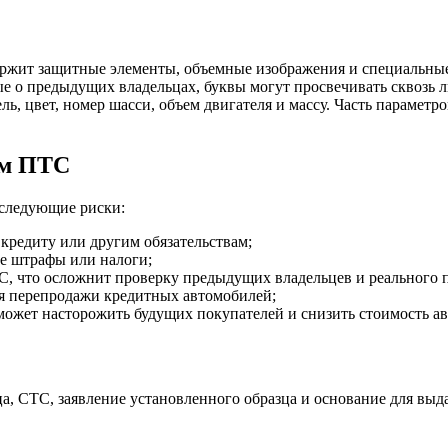
ржит защитные элементы, объемные изображения и специальные 
е о предыдущих владельцах, буквы могут просвечивать сквозь л
ь, цвет, номер шасси, объем двигателя и массу. Часть параметр
ом ПТС
 следующие риски:
 кредиту или другим обязательствам;
е штрафы или налоги;
С, что осложнит проверку предыдущих владельцев и реального п
я перепродажи кредитных автомобилей;
может насторожить будущих покупателей и снизить стоимость а
 СТС, заявление установленного образца и основание для выдачи