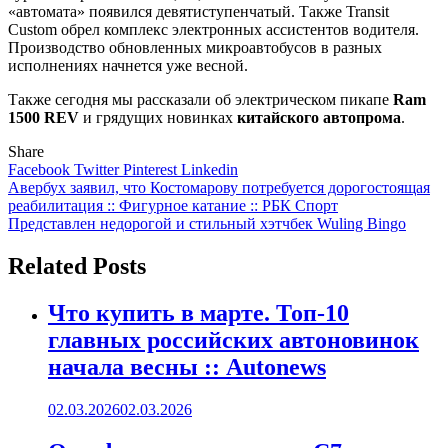
«автомата» появился девятиступенчатый. Также Transit
Custom обрел комплекс электронных ассистентов водителя.
Производство обновленных микроавтобусов в разных
исполнениях начнется уже весной.
Также сегодня мы рассказали об электрическом пикапе
Ram
1500 REV
и грядущих новинках
китайского автопрома
.
Share
Facebook
Twitter
Pinterest
Linkedin
Навигация
Авербух заявил, что Костомарову потребуется дорогостоящая
реабилитация :: Фигурное катание :: РБК Спорт
по
Представлен недорогой и стильный хэтчбек Wuling Bingo
записям
Related Posts
Что купить в марте. Топ-10
главных российских автоновинок
начала весны :: Autonews
02.03.2026
02.03.2026