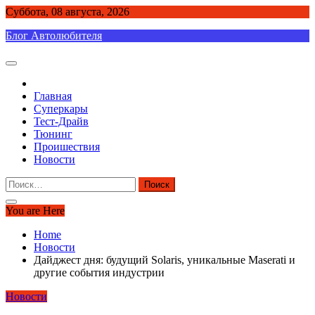
Skip
Суббота, 08 августа, 2026
to
Блог Автолюбителя
content
Главная
Суперкары
Тест-Драйв
Тюнинг
Проишествия
Новости
Найти:
You are Here
Home
Новости
Дайджест дня: будущий Solaris, уникальные Maserati и
другие события индустрии
Новости