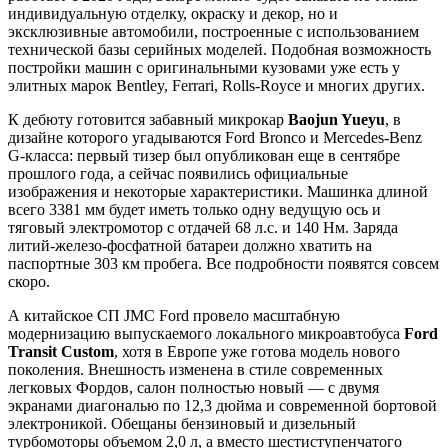
индивидуальную отделку, окраску и декор, но и
эксклюзивные автомобили, построенные с использованием
технической базы серийных моделей. Подобная возможность
постройки машин с оригинальными кузовами уже есть у
элитных марок Bentley, Ferrari, Rolls-Royce и многих других.
К дебюту готовится забавный микрокар
Baojun Yueyu
, в
дизайне которого угадываются Ford Bronco и Mercedes-Benz
G-класса: первый тизер был опубликован еще в сентябре
прошлого года, а сейчас появились официальные
изображения и некоторые характеристики. Машинка длиной
всего 3381 мм будет иметь только одну ведущую ось и
тяговый электромотор с отдачей 68 л.с. и 140 Нм. Заряда
литий-железо-фосфатной батареи должно хватить на
паспортные 303 км пробега. Все подробности появятся совсем
скоро.
А китайское СП JMC Ford провело масштабную
модернизацию выпускаемого локального микроавтобуса
Ford
Transit
Custom
, хотя в Европе уже готова модель нового
поколения. Внешность изменена в стиле современных
легковых Фордов, салон полностью новый — с двумя
экранами диагональю по 12,3 дюйма и современной бортовой
электроникой. Обещаны бензиновый и дизельный
турбомоторы объемом 2,0 л, а вместо шестиступенчатого