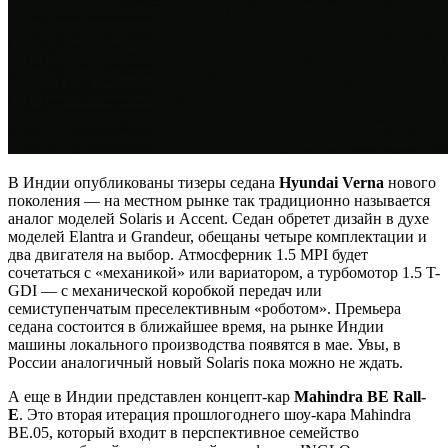
В Индии опубликованы тизеры седана
Hyundai Verna
нового
поколения — на местном рынке так традиционно называется
аналог моделей Solaris и Accent. Седан обретет дизайн в духе
моделей Elantra и Grandeur, обещаны четыре комплектации и
два двигателя на выбор. Атмосферник 1.5 MPI будет
сочетаться с «механикой» или вариатором, а турбомотор 1.5 T-
GDI — с механической коробкой передач или
семиступенчатым преселективным «роботом». Премьера
седана состоится в ближайшее время, на рынке Индии
машины локального производства появятся в мае. Увы, в
России аналогичный новый Solaris пока можно не ждать.
А еще в Индии представлен концепт-кар
Mahindra
BE
Rall-
E
. Это вторая итерация прошлогоднего шоу-кара Mahindra
BE.05, который входит в перспективное семейство