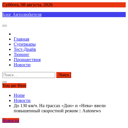
Skip
Суббота, 08 августа, 2026
to
Блог Автолюбителя
content
Главная
Суперкары
Тест-Драйв
Тюнинг
Проишествия
Новости
Найти:
You are Here
Home
Новости
До 130 км/ч. На трассах «Дон» и «Нева» ввели
повышенный скоростной режим :: Autonews
Новости