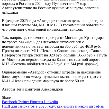
дорогах в России в 2024 году
Путешествия
17 марта
Автопутешествие по России: лучшие маршруты, советы и
лайфхаки
В феврале 2025 года «Автодор» повысил цены на проезд по
платным трассам М4, М11 и М12. В госкомпании объяснили,
что речь идет о ежегодной индексации тарифов.
Так, например, стоимость проезда от Москвы до Краснодара
по трассе М4 «Дон» для легковых автомобилей с
понедельника по четверг выросла на 360 руб., до 4610 руб.
Проезд по трассе М11 «Нева» от Солнечногорска до Санкт-
Петербурга теперь стоит на 320 руб. больше (3550 руб.), а путь
от Москвы до первого съезда на Казань по платной дороге
М12 «Восток» обойдется в 4825 руб. (на 344 руб. дороже).
Одновременно «Автодор» отменил штрафы за нахождение
более двух часов между пунктами въезда и выезда с трассы
М-11 «Нева» при длине маршрута не более 50 км.
Авторы Теги
Дмитрий Александров
Share
Facebook
Twitter
Pinterest
Linkedin
Навигация
ПДД для самокатов в 2025 году: как ездить и какой штраф за