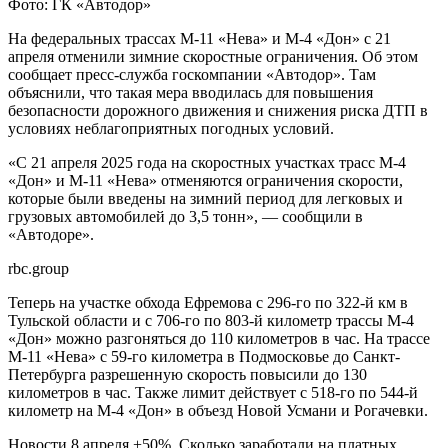
Фото: ГК «Автодор»
На федеральных трассах М-11 «Нева» и М-4 «Дон» с 21
апреля отменили зимние скоростные ограничения. Об этом
сообщает пресс-служба госкомпании «Автодор». Там
объяснили, что такая мера вводилась для повышения
безопасности дорожного движения и снижения риска ДТП в
условиях неблагоприятных погодных условий.
«С 21 апреля 2025 года на скоростных участках трасс М-4
«Дон» и М-11 «Нева» отменяются ограничения скорости,
которые были введены на зимний период для легковых и
грузовых автомобилей до 3,5 тонн», — сообщили в
«Автодоре».
rbc.group
Теперь на участке обхода Ефремова с 296-го по 322-й км в
Тульской области и с 706-го по 803-й километр трассы М-4
«Дон» можно разгоняться до 110 километров в час. На трассе
М-11 «Нева» с 59-го километра в Подмосковье до Санкт-
Петербурга разрешенную скорость повысили до 130
километров в час. Также лимит действует с 518-го по 544-й
километр на М-4 «Дон» в объезд Новой Усмани и Рогачевки.
Новости
8 апреля
+50%. Сколько заработали на платных