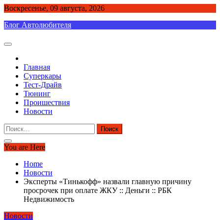
Skip
Воскресенье, 09 августа, 2026
to
Блог Автолюбителя
content
Главная
Суперкары
Тест-Драйв
Тюнинг
Проишествия
Новости
Найти:
You are Here
Home
Новости
Эксперты «Тинькофф» назвали главную причину
просрочек при оплате ЖКУ :: Деньги :: РБК
Недвижимость
Новости