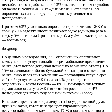
25% респондентов допускают просрочки по платежам из-за
нестабильного заработка, еще 13% отметили, что им неудобно
оплачивать услуги ЖКУ каждый месяц. Оставшиеся 15%
опрошенных назвали другие причины, уточняется в
исследовании.
При этом 63% участников опроса всегда оплачивают ЖКУ в
срок, у 29% задолженность возникает редко (один-два раза в
год), у 5% — иногда (три — пять раз), а у 2% — часто (шесть
— восемь раз).
rbc.group
По данным исследования, 77% опрошенных оплачивают
коммунальные услуги онлайн, через мобильное приложение
банка (этот вопрос допускал несколько вариантов ответа). По
15% оплачивают либо по бумажной квитанции в отделении
банка, либо через сайт компании ― поставщика услуг. Через
сайт «Госуслуги» за ЖКУ платят 9% респондентов, в
отделениях «Почты России» ― 8%. С помощью платежных
терминалов оплату за ЖКУ вносят 6% россиян, еще 4%
пользуются для этого федеральной системой «Город».
В начале апреля этого года депутаты Государственной думы
приняли закон, который запрещает управляющим и
ресурсоснабжающим компаниям, ТСЖ и органам местного