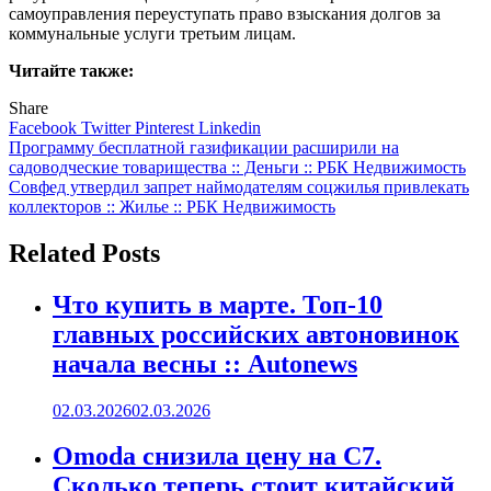
самоуправления переуступать право взыскания долгов за
коммунальные услуги третьим лицам.
Читайте также:
Share
Facebook
Twitter
Pinterest
Linkedin
Навигация
Программу бесплатной газификации расширили на
садоводческие товарищества :: Деньги :: РБК Недвижимость
по
Cовфед утвердил запрет наймодателям соцжилья привлекать
записям
коллекторов :: Жилье :: РБК Недвижимость
Related Posts
Что купить в марте. Топ-10
главных российских автоновинок
начала весны :: Autonews
02.03.2026
02.03.2026
Omoda снизила цену на C7.
Сколько теперь стоит китайский