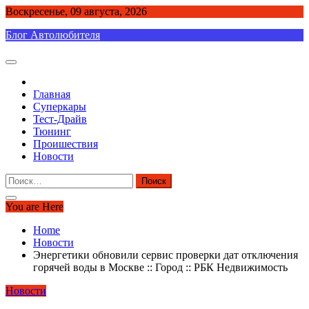
Skip
Воскресенье, 09 августа, 2026
to
Блог Автолюбителя
content
Главная
Суперкары
Тест-Драйв
Тюнинг
Проишествия
Новости
Найти:
You are Here
Home
Новости
Энергетики обновили сервис проверки дат отключения
горячей воды в Москве :: Город :: РБК Недвижимость
Новости