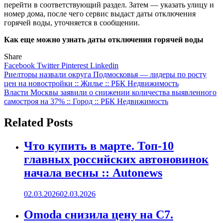
перейти в соответствующий раздел. Затем — указать улицу и
номер дома, после чего сервис выдаст даты отключения
горячей воды, уточняется в сообщении.
Как еще можно узнать даты отключения горячей воды
Share
Facebook
Twitter
Pinterest
Linkedin
Навигация
Риелторы назвали округа Подмосковья — лидеры по росту
цен на новостройки :: Жилье :: РБК Недвижимость
по
Власти Москвы заявили о снижении количества выявленного
записям
самостроя на 37% :: Город :: РБК Недвижимость
Related Posts
Что купить в марте. Топ-10
главных российских автоновинок
начала весны :: Autonews
02.03.2026
02.03.2026
Omoda снизила цену на C7.