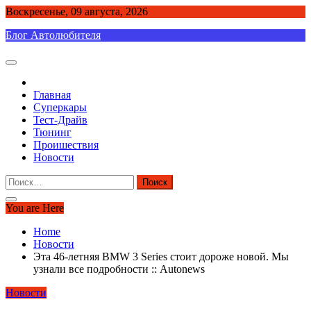
Skip
Воскресенье, 09 августа, 2026
to
Блог Автолюбителя
content
Главная
Суперкары
Тест-Драйв
Тюнинг
Проишествия
Новости
Найти:
You are Here
Home
Новости
Эта 46-летняя BMW 3 Series стоит дороже новой. Мы
узнали все подробности :: Autonews
Новости