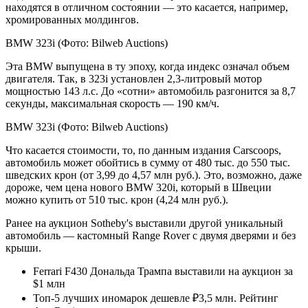
находятся в отличном состоянии — это касается, например,
хромированных молдингов.
BMW 323i
(Фото: Bilweb Auctions)
Эта BMW выпущена в ту эпоху, когда индекс означал объем
двигателя. Так, в 323i установлен 2,3-литровый мотор
мощностью 143 л.с. До «сотни» автомобиль разгонится за 8,7
секунды, максимальная скорость — 190 км/ч.
BMW 323i
(Фото: Bilweb Auctions)
Что касается стоимости, то, по данным издания Carscoops,
автомобиль может обойтись в сумму от 480 тыс. до 550 тыс.
шведских крон (от 3,99 до 4,57 млн руб.). Это, возможно, даже
дороже, чем цена нового BMW 320i, который в Швеции
можно купить от 510 тыс. крон (4,24 млн руб.).
Ранее на аукцион Sotheby's выставили другой уникальный
автомобиль — кастомный Range Rover с двумя дверями и без
крыши.
Ferrari F430 Дональда Трампа выставили на аукцион за
$1 млн
Топ-5 лучших иномарок дешевле ₽3,5 млн. Рейтинг