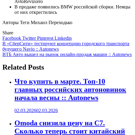
AvtoRevizorro
В продаже появились BMW российской сборки. Немцы
от них открестились
Авторы Теги
Михаил Переходько
Share
Facebook
Twitter
Pinterest
Linkedin
Навигация
В «СберСити» тестируют концепцию городского транспорта
будущего Navio :: Autonews
по
ВТБ Авто вышел на рынок онлайн-продаж машин :: Autonews
записям
Related Posts
Что купить в марте. Топ-10
главных российских автоновинок
начала весны :: Autonews
02.03.2026
02.03.2026
Omoda снизила цену на C7.
Сколько теперь стоит китайский