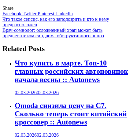
Share
Facebook
Twitter
Pinterest
Linkedin
Навигация
Что такое сепсис, как его заподозрить и кто к нему
предрасположен
по
Врач-сомнолог: осложненный храп может быть
записям
предвестником синдрома обструктивного апноэ
Related Posts
Что купить в марте. Топ-10
главных российских автоновинок
начала весны :: Autonews
02.03.2026
02.03.2026
Omoda снизила цену на C7.
Сколько теперь стоит китайский
кроссовер :: Autonews
02.03.2026
02.03.2026