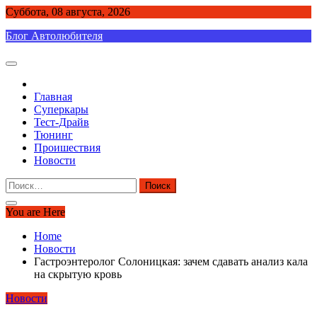
Skip
Суббота, 08 августа, 2026
to
Блог Автолюбителя
content
Главная
Суперкары
Тест-Драйв
Тюнинг
Проишествия
Новости
Найти:
You are Here
Home
Новости
Гастроэнтеролог Солоницкая: зачем сдавать анализ кала
на скрытую кровь
Новости