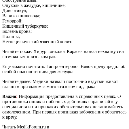
Обострение язвы;
Опухоль в желудке, кишечнике;
Дивертикул;
Варикоз пищевода;
Геморрой;
Кишечный туберкулез;
Болезнь крона;
Полипы;
Неспецифический язвенный колит.
Читайте также: Хирург-онколог Карасев назвал нехватку сил
возможным признаком рака
Еще можно почитать: Гастроэнтеролог Вялов предупредил об
особой опасности пива для желудка
Читайте далее: Медики назвали постоянно вздутый живот
главным признаком самого «тихого» вида рака
Важно
!
Информация предоставлена в справочных целях. О
противопоказаниях и побочных действиях спрашивайте у
специалиста и ни при каких обстоятельствах не занимайтесь
самолечением. При первых признаках заболевания обратитесь
к врачу.
Читать MedikForum.ru в