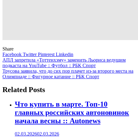
Share
Facebook
Twitter
Pinterest
Linkedin
Навигация
АПЛ запретила «Тоттенхэму» заменить Льориса ведущим
подкаста на YouTube :: Футбол :: РБК Спорт
по
Трусова заявила, что до сих пор плачет из-за второго места на
записям
Олимпиаде :: Фигурное катание :: РБК Спорт
Related Posts
Что купить в марте. Топ-10
главных российских автоновинок
начала весны :: Autonews
02.03.2026
02.03.2026