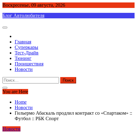
Skip
Воскресенье, 09 августа, 2026
to
Блог Автолюбителя
content
Главная
Суперкары
Тест-Драйв
Тюнинг
Проишествия
Новости
Найти:
You are Here
Home
Новости
Гильермо Абаскаль продлил контракт со «Спартаком» ::
Футбол :: РБК Спорт
Новости