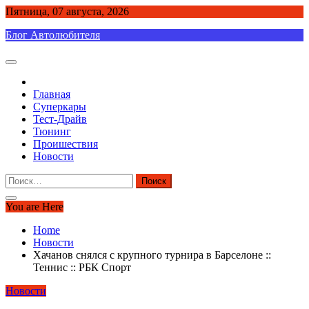
Skip
Пятница, 07 августа, 2026
to
Блог Автолюбителя
content
Главная
Суперкары
Тест-Драйв
Тюнинг
Проишествия
Новости
Найти:
You are Here
Home
Новости
Хачанов снялся с крупного турнира в Барселоне ::
Теннис :: РБК Спорт
Новости