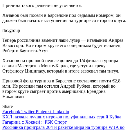
Причина такого решения не уточняется.
Хачанов был посеян в Барселоне под седьмым номером, он
должен был начать выступления на турнире со второго круга.
rbc.group
Теперь россиянина заменит лаки-лузер — итальянец Андреа
Вавассори. Во втором круге его соперником будет испанец
Роберто Баутиста-Агут.
Хачанов на прошлой неделе дошел до 1/4 финала турнира
серии «Мастерс» в Монте-Карло, где уступил греку
Стефаносу Циципасу, который в итоге завоевал там титул.
Призовой фонд турнира в Барселоне составляет почти €2,8
млн. Из россиян там остался Андрей Рублев, который во
втором круге сыграет против американца Брэндона
Накашимы.
Share
Facebook
Twitter
Pinterest
Linkedin
Навигация
КХЛ назвала лучших игроков полуфинальных серий Кубка
Гагарина :: Хоккей :: РБК Спорт
по
Россиянка проиграла 204-й ракетке мира на турнире WTA во