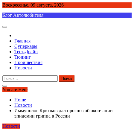
Skip
Воскресенье, 09 августа, 2026
to
Блог Автолюбителя
content
Главная
Суперкары
Тест-Драйв
Тюнинг
Проишествия
Новости
Найти:
You are Here
Home
Новости
Иммунолог Крючков дал прогноз об окончании
эпидемии гриппа в России
Новости