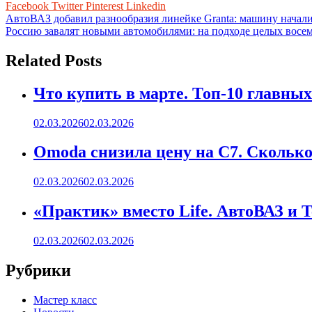
Facebook
Twitter
Pinterest
Linkedin
Навигация
АвтоВАЗ добавил разнообразия линейке Granta: машину начали
Россию завалят новыми автомобилями: на подходе целых восем
по
записям
Related Posts
Что купить в марте. Топ-10 главных
02.03.2026
02.03.2026
Omoda снизила цену на C7. Сколько 
02.03.2026
02.03.2026
«Практик» вместо Life. АвтоВАЗ и 
02.03.2026
02.03.2026
Рубрики
Мастер класс