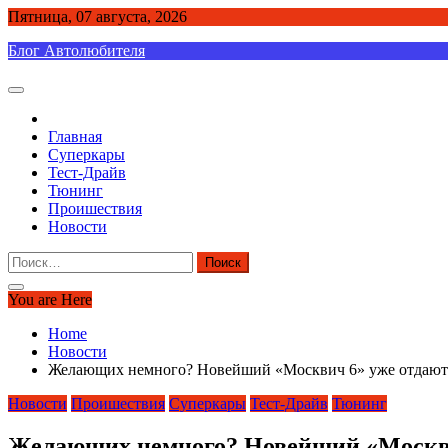
Skip
Пятница, 07 августа, 2026
to
Блог Автолюбителя
content
Главная
Суперкары
Тест-Драйв
Тюнинг
Проишествия
Новости
Найти:
You are Here
Home
Новости
Желающих немного? Новейший «Москвич 6» уже отдают 
Новости
Проишествия
Суперкары
Тест-Драйв
Тюнинг
Желающих немного? Новейший «Москвич