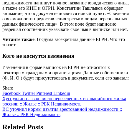
недвижимости напишут полное название юридического лица,
а также его ИНН и ОГРН. Константин Ташлыков обращает
внимание, что в документе появится новый пункт: «Сведения
о возможности предоставления третьим лицам персональных
данных физического лица». В этом поле будет написано,
разрешал собственник указывать свое имя в выписке или нет.
Читайте также
: Госдума засекретила данные ЕГРН. Что это
значит
Кого не коснутся изменения
Изменения в форме выписок из ЕГРН не относятся к
некоторым гражданам и организациям. Данные собственника
(Ф. И. О.) будут присутствовать в документе, если его заказал:
Share
Facebook
Twitter
Pinterest
Linkedin
Навигация
Хуснуллин назвал число переселенных из аварийного жилья
россиян :: Жилье :: РБК Недвижимость
по
ВС уточнил нормы изъятия арестованной недвижимости ::
записям
Жилье :: РБК Недвижимость
Related Posts