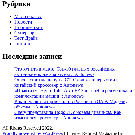
Рубрики
Мастер класс
Новости
Проишествия
Суперкары
Тест-Драйв
Тюнинг
Последние записи
Что купить в марте. Топ-10 главных российских
автоновинок начала весны :: Autonews
Omoda снизила цену на C7. Сколько теперь стоит
китайский кроссовер :: Autonews
«Практик» вместо Life. АвтоВАЗ и Tenet переименовали
комплектации машин :: Autonews
Какие машины привозили в Россию из ОАЭ. Модели,
объемы :: Autonews
Chery представила Tiggo 7L с новым дизайном. Как
изменился кроссовер :: Autonews
All Rights Reserved 2022.
Proudly powered by WordPress
|
Theme: Refined Magazine by