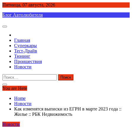
Skip
Пятница, 07 августа, 2026
to
Блог Автолюбителя
content
Главная
Суперкары
Тест-Драйв
Тюнинг
Проишествия
Новости
Найти:
You are Here
Home
Новости
Как изменятся выписки из ЕГРН в марте 2023 года ::
Жилье :: РБК Недвижимость
Новости