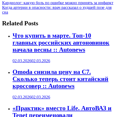
Навигация
Кардиолог: какую боль по ошибке можно принять за инфаркт
Когда артерии в опасности: врач рассказал о худшей позе для
по
сна
записям
Related Posts
Что купить в марте. Топ-10
главных российских автоновинок
начала весны :: Autonews
02.03.2026
02.03.2026
Omoda снизила цену на C7.
Сколько теперь стоит китайский
кроссовер :: Autonews
02.03.2026
02.03.2026
«Практик» вместо Life. АвтоВАЗ и
Tenet переименовали