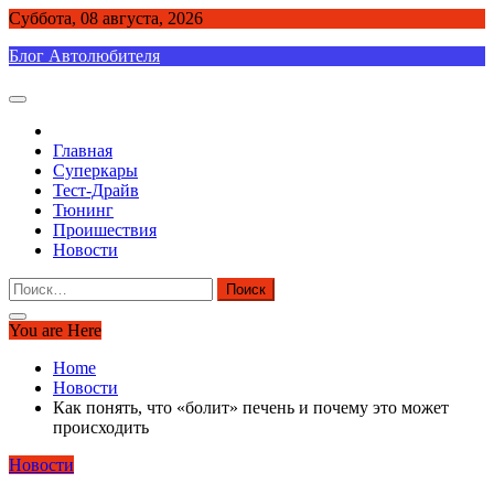
Skip
Суббота, 08 августа, 2026
to
Блог Автолюбителя
content
Главная
Суперкары
Тест-Драйв
Тюнинг
Проишествия
Новости
Найти:
You are Here
Home
Новости
Как понять, что «болит» печень и почему это может
происходить
Новости