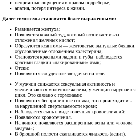
неприятные ощущения в правом подреберье,
апатия, потеря интереса к жизни.
Далее симптомы становятся более выраженными:
Развивается желтуха;
Появляется кожный зуд, который возникает из-за
отложения желчных кислот;
Образуются ксантомы — желтоватые выпуклые бляшки,
обусловленные отложением холестерина;
Становятся красными ладони и губы, наблюдается
красный гладкий «лакированный» язык;
Отеки;
Появляются сосудистые звездочки на теле.
У мужчин снижается сексуальная активность и
увеличиваются молочные железы; у женщин нарушается
цикл. Это связано с гормонами;
Появляются беспричинные синяки, что происходит из-
за нарушенной свертываемости крови;
Наблюдается сыпь в виде точечных кровоизлияний;
Появляются кровотечения.
На животе появляются расширенные вены или «голова
медузы»;
В брюшной полости скапливается жидкость (асцит).