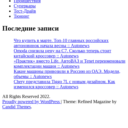
Проишествия
Суперкары
Тест-Драйв
Тюнинг
Последние записи
Что купить в марте. Топ-10 главных российских
автоновинок начала весны :: Autonews
Omoda снизила цену на C7. Сколько теперь стоит
китайский кроссовер :: Autonews
«Практик» вместо Life. АвтоВАЗ и Tenet переименовали
комплектации машин :: Autonews
Какие машины привозили в Россию из ОАЭ. Модели,
объемы :: Autonews
Chery представила Tiggo 7L с новым дизайном. Как
изменился кроссовер :: Autonews
All Rights Reserved 2022.
Proudly powered by WordPress
|
Theme: Refined Magazine by
Candid Themes
.