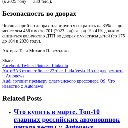
(в 2025 году — 330 тыс.).
Безопасность во дворах
Число аварий во дворах планируется сократить на 35% — до
менее чем 456 вместо 701 (2023 год) за год. На 41% должно
снизиться количество ДТП во дворах с участием детей (со 175
до 104 к 2030 году).
Авторы Теги Михаил Переходько
Share
Facebook
Twitter
Pinterest
Linkedin
Навигация
АвтоВАЗ отзовет более 22 тыс. Lada Vesta. Но не для ремонта
:: Autonews
по
Audi готовит премьеру флагманского кроссовера Q9. Что
записям
известно :: Autonews
Related Posts
Что купить в марте. Топ-10
главных российских автоновинок
начала весны :: Autonews