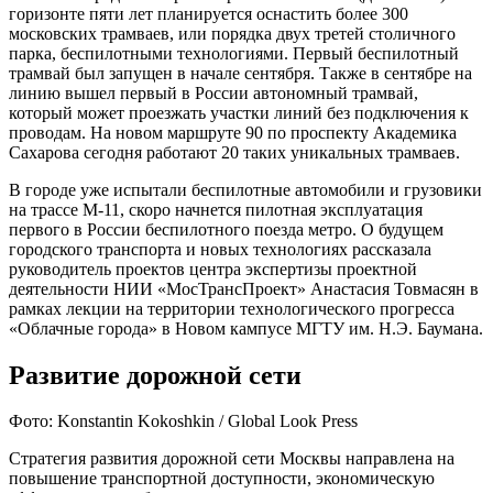
горизонте пяти лет планируется оснастить более 300
московских трамваев, или порядка двух третей столичного
парка, беспилотными технологиями. Первый беспилотный
трамвай был запущен в начале сентября. Также в сентябре на
линию вышел первый в России автономный трамвай,
который может проезжать участки линий без подключения к
проводам. На новом маршруте 90 по проспекту Академика
Сахарова сегодня работают 20 таких уникальных трамваев.
В городе уже испытали беспилотные автомобили и грузовики
на трассе М-11, скоро начнется пилотная эксплуатация
первого в России беспилотного поезда метро. О будущем
городского транспорта и новых технологиях рассказала
руководитель проектов центра экспертизы проектной
деятельности НИИ «МосТрансПроект» Анастасия Товмасян в
рамках лекции на территории технологического прогресса
«Облачные города» в Новом кампусе МГТУ им. Н.Э. Баумана.
Развитие дорожной сети
Фото: Konstantin Kokoshkin / Global Look Press
Стратегия развития дорожной сети Москвы направлена на
повышение транспортной доступности, экономическую