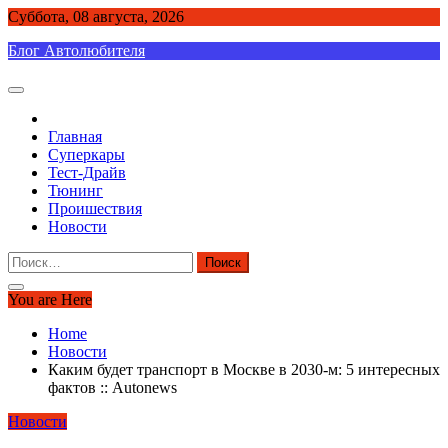
Skip
Суббота, 08 августа, 2026
to
Блог Автолюбителя
content
Главная
Суперкары
Тест-Драйв
Тюнинг
Проишествия
Новости
Найти:
You are Here
Home
Новости
Каким будет транспорт в Москве в 2030-м: 5 интересных
фактов :: Autonews
Новости