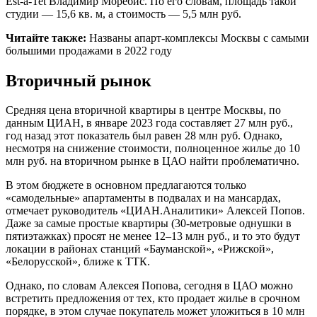
Est-a-Tet Владимир Моребис. По его словам, площадь такой
студии — 15,6 кв. м, а стоимость — 5,5 млн руб.
Читайте также:
Названы апарт-комплексы Москвы с самыми
большими продажами в 2022 году
Вторичный рынок
Средняя цена вторичной квартиры в центре Москвы, по
данным ЦИАН, в январе 2023 года составляет 27 млн руб.,
год назад этот показатель был равен 28 млн руб. Однако,
несмотря на снижение стоимости, полноценное жилье до 10
млн руб. на вторичном рынке в ЦАО найти проблематично.
В этом бюджете в основном предлагаются только
«самодельные» апартаменты в подвалах и на мансардах,
отмечает руководитель «ЦИАН.Аналитики» Алексей Попов.
Даже за самые простые квартиры (30-метровые однушки в
пятиэтажках) просят не менее 12–13 млн руб., и то это будут
локации в районах станций «Бауманской», «Рижской»,
«Белорусской», ближе к ТТК.
Однако, по словам Алексея Попова, сегодня в ЦАО можно
встретить предложения от тех, кто продает жилье в срочном
порядке, в этом случае покупатель может уложиться в 10 млн