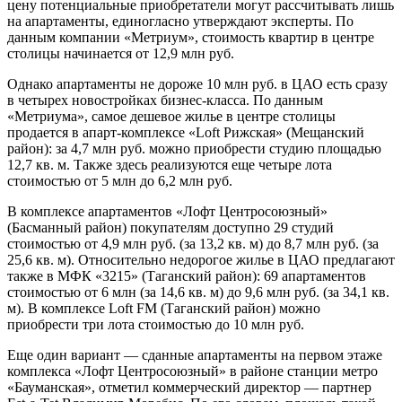
цену потенциальные приобретатели могут рассчитывать лишь
на апартаменты, единогласно утверждают эксперты. По
данным компании «Метриум», стоимость квартир в центре
столицы начинается от 12,9 млн руб.
Однако апартаменты не дороже 10 млн руб. в ЦАО есть сразу
в четырех новостройках бизнес-класса. По данным
«Метриума», самое дешевое жилье в центре столицы
продается в апарт-комплексе «Loft Рижская» (Мещанский
район): за 4,7 млн руб. можно приобрести студию площадью
12,7 кв. м. Также здесь реализуются еще четыре лота
стоимостью от 5 млн до 6,2 млн руб.
В комплексе апартаментов «Лофт Центросоюзный»
(Басманный район) покупателям доступно 29 студий
стоимостью от 4,9 млн руб. (за 13,2 кв. м) до 8,7 млн руб. (за
25,6 кв. м). Относительно недорогое жилье в ЦАО предлагают
также в МФК «3215» (Таганский район): 69 апартаментов
стоимостью от 6 млн (за 14,6 кв. м) до 9,6 млн руб. (за 34,1 кв.
м). В комплексе Loft FM (Таганский район) можно
приобрести три лота стоимостью до 10 млн руб.
Еще один вариант — сданные апартаменты на первом этаже
комплекса «Лофт Центросоюзный» в районе станции метро
«Бауманская», отметил коммерческий директор — партнер