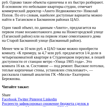
руб. Однако такие объекты единичны и их быстро разбирают.
В основном это небольшие квартиры-студии, отмечает
коммерческий директор «Авито Недвижимости» Николай
Попов. По его словам, наиболее доступные варианты можно
найти в Таганском и Басманном районах ЦАО.
Один такой объект, по данным «Авито», предлагается на
первом этаже восьмиэтажного дома на Нижегородской улице
(Таганский район) или на первом этаже семиэтажного дома
на Старой Басманной улице (Басманный район).
Менее чем за 10 млн руб. в ЦАО также можно приобрести
комнату. «К примеру, за 4,7 млн руб. предлагается 1/4 доли в
четырехкомнатной квартире в Студенецком переулке, в пешей
доступности от станции метро «Улица 1905 года». Это
комната 16 кв. м. Состояние — под ремонт. Высокие потолки,
теплые кирпичные стены, установлен стеклопакет», —
рассказала главный аналитик ГК «Миэль» Екатерина
Бережнова.
Читайте также:
Share
Facebook
Twitter
Pinterest
Linkedin
Навигация
Росреестр зафиксировал снижение бюджета сделок в