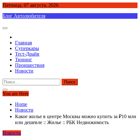
Skip
Пятница, 07 августа, 2026
to
Блог Автолюбителя
content
Главная
Суперкары
Тест-Драйв
Тюнинг
Проишествия
Новости
Найти:
You are Here
Home
Новости
Какое жилье в центре Москвы можно купить за ₽10 млн
или дешевле :: Жилье :: РБК Недвижимость
Новости