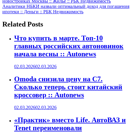
новостройках Москвы :: Жилье :: РБК Недвижимость
по
Аналитики НБКИ назвали оптимальный доход для погашения
записям
ипотеки :: Деньги :: РБК Недвижимость
Related Posts
Что купить в марте. Топ-10
главных российских автоновинок
начала весны :: Autonews
02.03.2026
02.03.2026
Omoda снизила цену на C7.
Сколько теперь стоит китайский
кроссовер :: Autonews
02.03.2026
02.03.2026
«Практик» вместо Life. АвтоВАЗ и
Tenet переименовали