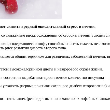
ют снизить вредный окислительный стресс в печени.
о со снижением риска осложнений со стороны печени у людей с
нолы, содержащиеся в кофе, способны снизить тяжесть неалког
ть риск развития диабета второго типа.
является общим термином для различных заболеваний печени, в
ьтатом высококалорийной диеты и нездорового образа жизни.
е в состоянии вырабатывать достаточное количество инсулина —
 усталость (первые признаки сахарного диабета второго типа) 
ри—пять чашек (речь идет именно о маленьких кофейных чашках)