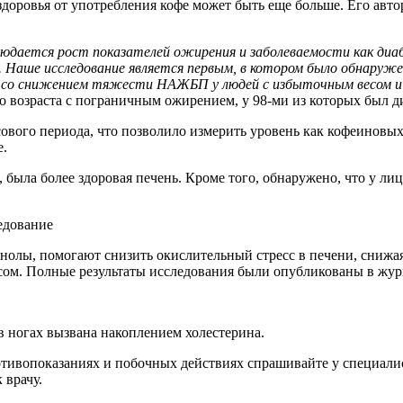
 здоровья от употребления кофе может быть еще больше. Его ав
блюдается рост показателей ожирения и заболеваемости как ди
Наше исследование является первым, в котором было обнаружен
ны со снижением тяжести НАЖБП у людей с избыточным весом и
 возраста с пограничным ожирением, у 98-ми из которых был ди
ового периода, что позволило измерить уровень как кофеиновых
е.
 была более здоровая печень. Кроме того, обнаружено, что у л
едование
енолы, помогают снизить окислительный стресс в печени, снижа
сом. Полные результаты исследования были опубликованы в журна
в ногах вызвана накоплением холестерина.
ивопоказаниях и побочных действиях спрашивайте у специалист
 врачу.