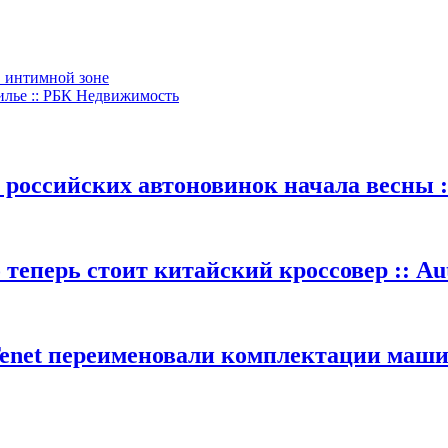
в интимной зоне
Жилье :: РБК Недвижимость
 российских автоновинок начала весны :
теперь стоит китайский кроссовер :: Au
Tenet переименовали комплектации машин