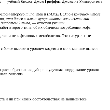
тор — учёный-биолог
Джон Гриффит Джонс
из Университета
абетом второго типа, так и НАЖБП. Это в конечном итоге
о, что более высокие кумулятивные количества как
 диабетом 2 типа,
— отметил ученый.
абет второго типа, об их обычном потреблении кофе.
, так и не кофеиновых метаболитов. Это натуральные
иц с более высоким уровнем кофеина в моче меньше шансов
я риск образования рубцов и улучшая поддержание уровня
ле Nutrients.
а и ни при каких обстоятельствах не занимайтесь