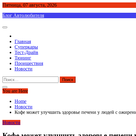
Skip
Пятница, 07 августа, 2026
to
Блог Автолюбителя
content
Главная
Суперкары
Тест-Драйв
Тюнинг
Проишествия
Новости
Найти:
You are Here
Home
Новости
Кофе может улучшить здоровье печени у людей с ожирени
Новости
Кофе может улучшить здоровье печени у