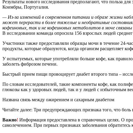
Результаты нового исследования предполагают, что польза для
Коимбры, Португалия.
— Из-за изменений в современном питании и образе жизни на
может перерасти в более тяжелые и необратимые состояния. 
кофеиновых, так и не кофеиновых метаболитов в моче связа
В исследовании команда опросила 156 взрослых людей среднего
Участники также предоставляли образцы мочи в течение 24-час
продукты, которые образуются, когда организм расщепляет коф
У испытуемых, которые употребляли больше кофе, как правило,
заболеть фиброзом печени.
Быстрый прием пищи провоцирует диабет второго типа – иссл
По словам исследователей, такие компоненты кофе, как полиф
глюкозы как у здоровых людей, так и у людей с избыточным ве
Названа связь между ожирением и сахарным диабетом
Читайте далее: Три предупреждающих признака того, что боль 
Важно
!
Информация предоставлена в справочных целях. О прот
самолечением. При первых признаках заболевания обратитесь к