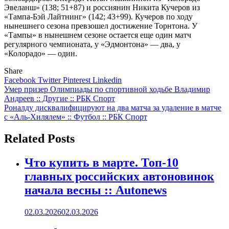
Эвеланш» (138; 51+87) и россиянин Никита Кучеров из
«Тампа-Бэй Лайтнинг» (142; 43+99). Кучеров по ходу
нынешнего сезона превзошел достижение Торнтона. У
«Тампы» в нынешнем сезоне остается еще один матч
регулярного чемпионата, у «Эдмонтона» — два, у
«Колорадо» — один.
Share
Facebook
Twitter
Pinterest
Linkedin
Навигация
Умер призер Олимпиады по спортивной ходьбе Владимир
Андреев :: Другие :: РБК Спорт
по
Роналду дисквалифицируют на два матча за удаление в матче
записям
с «Аль-Хилялем» :: Футбол :: РБК Спорт
Related Posts
Что купить в марте. Топ-10
главных российских автоновинок
начала весны :: Autonews
02.03.2026
02.03.2026