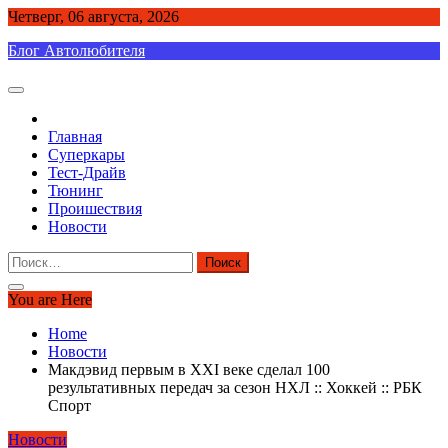
Skip
Четверг, 06 августа, 2026
to
Блог Автолюбителя
content
Главная
Суперкары
Тест-Драйв
Тюнинг
Проишествия
Новости
Найти:
You are Here
Home
Новости
Макдэвид первым в XXI веке сделал 100
результативных передач за сезон НХЛ :: Хоккей :: РБК
Спорт
Новости