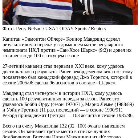
Фото: Perry Nelson / USA TODAY Sports / Reuters
Капитан «Эдмонтон Ойлерз» Коннор Макдэвид сделал
результативную передачу в домашнем матче регулярного
чемпионата НХЛ против «Сан-Хосе Шаркс» (9:2) и довел их
количество до 100 в текущем сезоне.
27-летний канадец стал первым в XXI веке, кому удалось
достичь такого результата. Ранее рекордсменом века по этому
показателю был канадский форвард Джо Торнтон, который в
сезоне 2005/06 сделал 96 ассистов в составе «Шаркс».
Макдэвид стал четвертым в истории НХЛ, кому удалось
сделать 100 результативных передач за сезон. Ранее это
удавалось Бобби Орру (сезон 1970/71), Марио Лемье (1988/89)
и Уэйну Гретцки (11 раз, последний — в сезоне 1990/91).
Рекорд принадлежит Гретцки — 163 ассиста в сезоне 1985/86.
Всего на счету Макдэвида 132 (32+100) очка в нынешнем
сезоне. Он занимает третье место в списке лучших
бомбардиров. Впереди Натан Маккиннон из «Колорадо