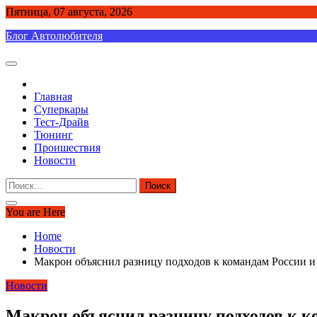
Skip
Пятница, 07 августа, 2026
to
Блог Автолюбителя
content
Главная
Суперкары
Тест-Драйв
Тюнинг
Проишествия
Новости
Найти:
You are Here
Home
Новости
Макрон объяснил разницу подходов к командам России и 
Новости
Макрон объяснил разницу подходов к к