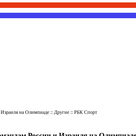
Израиля на Олимпиаде :: Другие :: РБК Спорт
омандам России и Израиля на Олимпиаде 