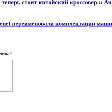
теперь стоит китайский кроссовер :: Au
Tenet переименовали комплектации машин
ечены
*