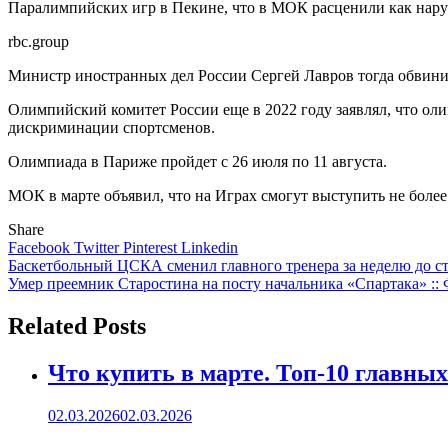
Паралимпийских игр в Пекине, что в МОК расценили как нару
rbc.group
Министр иностранных дел России Сергей Лавров тогда обвини
Олимпийский комитет России еще в 2022 году заявлял, что ол
дискриминации спортсменов.
Олимпиада в Париже пройдет с 26 июля по 11 августа.
МОК в марте объявил, что на Играх смогут выступить не более
Share
Facebook
Twitter
Pinterest
Linkedin
Навигация
Баскетбольный ЦСКА сменил главного тренера за неделю до ста
Умер преемник Старостина на посту начальника «Спартака» :: 
по
записям
Related Posts
Что купить в марте. Топ-10 главных
02.03.2026
02.03.2026