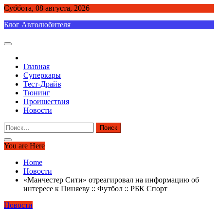
Skip
Суббота, 08 августа, 2026
to
Блог Автолюбителя
content
Главная
Суперкары
Тест-Драйв
Тюнинг
Проишествия
Новости
Найти:
You are Here
Home
Новости
«Манчестер Сити» отреагировал на информацию об
интересе к Пиняеву :: Футбол :: РБК Спорт
Новости