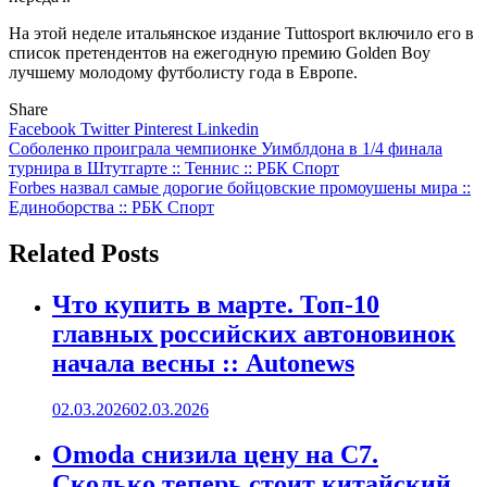
На этой неделе итальянское издание Tuttosport включило его в
список претендентов на ежегодную премию Golden Boy
лучшему молодому футболисту года в Европе.
Share
Facebook
Twitter
Pinterest
Linkedin
Навигация
Соболенко проиграла чемпионке Уимблдона в 1/4 финала
турнира в Штутгарте :: Теннис :: РБК Спорт
по
Forbes назвал самые дорогие бойцовские промоушены мира ::
записям
Единоборства :: РБК Спорт
Related Posts
Что купить в марте. Топ-10
главных российских автоновинок
начала весны :: Autonews
02.03.2026
02.03.2026
Omoda снизила цену на C7.
Сколько теперь стоит китайский