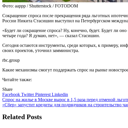
Фото: aappp / Shutterstock / FOTODOM
Сокращение спроса после прекращения ряда льготных ипотечн
России Никита Стасишин выступил на Петербургском междун
«Будет ли сокращение спроса? Ну, конечно, будет. Будет ли оно
четыре года? Я думаю, нет», — сказал Стасишин.
Сегодня остаются инструменты, среди которых, к примеру, и
своих проектов, уточнил замминистра.
rbc.group
Какие механизмы смогут поддержать спрос на рынке новостро
Читайте также:
Share
Facebook
Twitter
Pinterest
Linkedin
Навигация
Спрос на жилье в Москве вырос в 1,5 раза перед отменой льго
«Сбер» запустит кредиты для подрядчиков на строительство ча
по
записям
Related Posts