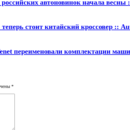
 российских автоновинок начала весны :
теперь стоит китайский кроссовер :: Au
Tenet переименовали комплектации машин
ечены
*