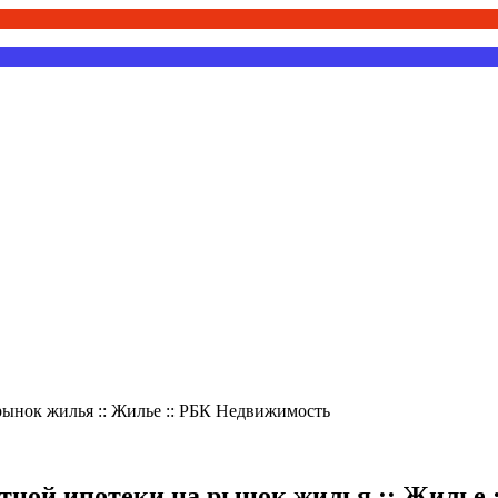
ынок жилья :: Жилье :: РБК Недвижимость
тной ипотеки на рынок жилья :: Жилье