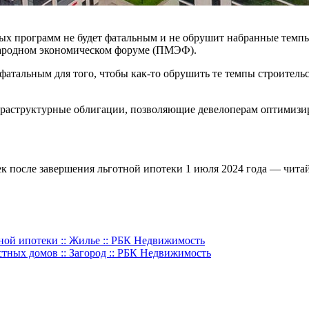
ых программ не будет фатальным и не обрушит набранные темпы
ародном экономическом форуме (ПМЭФ).
 фатальным для того, чтобы как-то обрушить те темпы строительс
нфраструктурные облигации, позволяющие девелоперам оптимизир
ек после завершения льготной ипотеки 1 июля 2024 года — чит
тной ипотеки :: Жилье :: РБК Недвижимость
стных домов :: Загород :: РБК Недвижимость