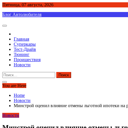
Skip
Пятница, 07 августа, 2026
to
Блог Автолюбителя
content
Главная
Суперкары
Тест-Драйв
Тюнинг
Проишествия
Новости
Найти:
You are Here
Home
Новости
Минстрой оценил влияние отмены льготной ипотеки на р
Новости
Минстрой оценил влияние отмены льго