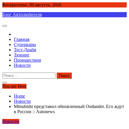
Skip
Воскресенье, 09 августа, 2026
to
Блог Автолюбителя
content
Главная
Суперкары
Тест-Драйв
Тюнинг
Проишествия
Новости
Найти:
You are Here
Home
Новости
Mitsubishi представил обновленный Outlander. Его ждут
в России :: Autonews
Новости