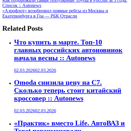
Навигация
Как подорожали самые популярные Toyota в России за 3 года.
Список :: Autonews
по
«Аэрофлот» возобновил прямые рейсы из Москвы и
записям
Екатеринбурга в Гоа — РБК Отрасли
Related Posts
Что купить в марте. Топ-10
главных российских автоновинок
начала весны :: Autonews
02.03.2026
02.03.2026
Omoda снизила цену на C7.
Сколько теперь стоит китайский
кроссовер :: Autonews
02.03.2026
02.03.2026
«Практик» вместо Life. АвтоВАЗ и