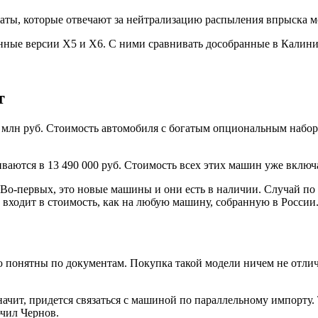
ты, которые отвечают за нейтрализацию распыления впрыска мо
енные версии X5 и X6. С ними сравнивать дособранные в Кали
т
млн руб. Стоимость автомобиля с богатым опциональным набор
иваются в 13 490 000 руб. Стоимость всех этих машин уже вклю
. Во-первых, это новые машины и они есть в наличии. Случай
 входит в стоимость, как на любую машину, собранную в России
ю понятны по документам. Покупка такой модели ничем не отли
ачит, придется связаться с машиной по параллельному импорту. 
ючил Чернов.