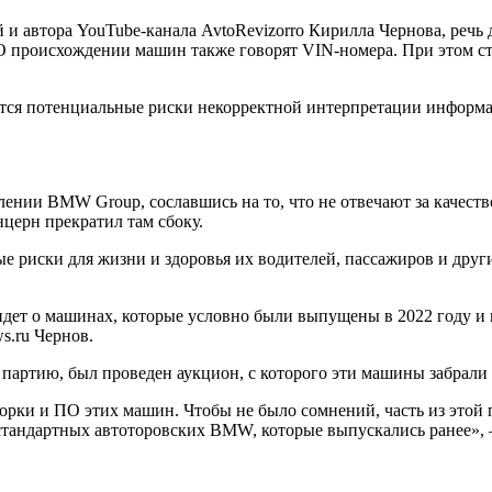
 и автора YouTube-канала AvtoRevizorro Кирилла Чернова, речь 
О происхождении машин также говорят VIN-номера. При этом ст
атся потенциальные риски некорректной интерпретации информ
лении BMW Grouр, сославшись на то, что не отвечают за качеств
нцерн прекратил там сбоку.
е риски для жизни и здоровья их водителей, пассажиров и дру
 идет о машинах, которые условно были выпущены в 2022 году и
s.ru Чернов.
и партию, был проведен аукцион, с которого эти машины забрали
орки и ПО этих машин. Чтобы не было сомнений, часть из этой 
 стандартных автоторовских BMW, которые выпускались ранее», 