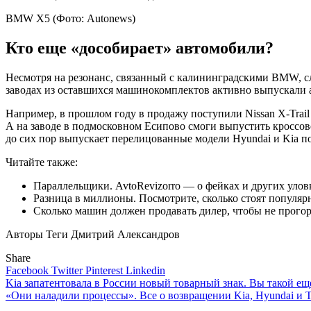
BMW X5
(Фото: Autonews)
Кто еще «дособирает» автомобили?
Несмотря на резонанс, связанный с калининградскими BMW, с
заводах из оставшихся машинокомплектов активно выпускали 
Например, в прошлом году в продажу поступили Nissan X-Trail п
А на заводе в подмосковном Есипово смоги выпустить кроссов
до сих пор выпускает перелицованные модели Hyundai и Kia под
Читайте также:
Параллельщики. AvtoRevizorro — о фейках и других улов
Разница в миллионы. Посмотрите, сколько стоят популя
Сколько машин должен продавать дилер, чтобы не прогор
Авторы Теги
Дмитрий Александров
Share
Facebook
Twitter
Pinterest
Linkedin
Навигация
Kia запатентовала в России новый товарный знак. Вы такой еще
«Они наладили процессы». Все о возвращении Kia, Hyundai и T
по