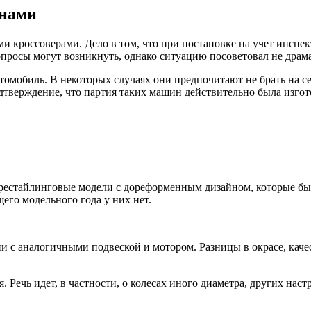
инами
 кроссоверами. Дело в том, что при постановке на учет инспек
опросы могут возникнуть, однако ситуацию посоветовал не драм
омобиль. В некоторых случаях они предпочитают не брать на се
дтверждение, что партия таких машин действительно была изгото
орестайлинговые модели с дореформенным дизайном, которые был
о модельного года у них нет.
 с аналогичными подвеской и мотором. Разницы в окрасе, каче
Речь идет, в частности, о колесах иного диаметра, других наст