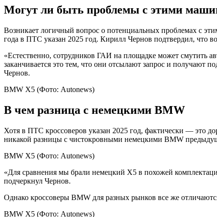
Могут ли быть проблемы с этими маш
Возникает логичный вопрос о потенциальных проблемах с этими
года в ПТС указан 2025 год. Кирилл Чернов подтвердил, что в
«Естественно, сотрудников ГАИ на площадке может смутить авт
заканчивается это тем, что они отсылают запрос и получают по
Чернов.
BMW X5
(Фото: Autonews)
В чем разница с немецкими BMW
Хотя в ПТС кроссоверов указан 2025 год, фактически — это д
никакой разницы с чистокровными немецкими BMW предыдущег
BMW X5
(Фото: Autonews)
«Для сравнения мы брали немецкий X5 в похожей комплектации
подчеркнул Чернов.
Однако кроссоверы BMW для разных рынков все же отличаются. 
BMW X5
(Фото: Autonews)