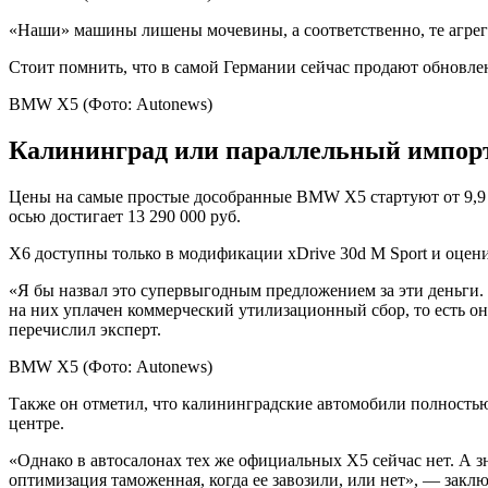
«Наши» машины лишены мочевины, а соответственно, те агрега
Стоит помнить, что в самой Германии сейчас продают обновл
BMW X5
(Фото: Autonews)
Калининград или параллельный импор
Цены на самые простые дособранные BMW X5 стартуют от 9,9 
осью достигает 13 290 000 руб.
X6 доступны только в модификации xDrive 30d M Sport и оцен
«Я бы назвал это супервыгодным предложением за эти деньги
на них уплачен коммерческий утилизационный сбор, то есть он
перечислил эксперт.
BMW X5
(Фото: Autonews)
Также он отметил, что калининградские автомобили полность
центре.
«Однако в автосалонах тех же официальных X5 сейчас нет. А зн
оптимизация таможенная, когда ее завозили, или нет», — закл