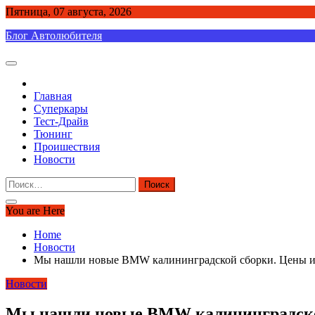
Skip
Пятница, 07 августа, 2026
to
Блог Автолюбителя
content
Главная
Суперкары
Тест-Драйв
Тюнинг
Проишествия
Новости
Найти:
You are Here
Home
Новости
Мы нашли новые BMW калининградской сборки. Цены и 
Новости
Мы нашли новые BMW калининградской 