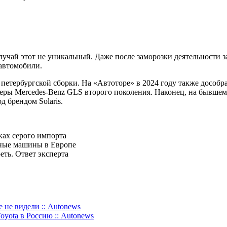
лучай этот не уникальный. Даже после заморозки деятельности
автомобили.
етербургской сборки. На «Автоторе» в 2024 году также дособрали
еры Mercedes-Benz GLS второго поколения. Наконец, на бывшем
 брендом Solaris.
ках серого импорта
рные машины в Европе
еть. Ответ эксперта
 не видели :: Autonews
oyota в Россию :: Autonews