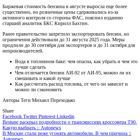
Биржевая стоимость бензина в августе выросла еще более
существенно, но розничные цены сдерживались из-за
активного контроля со стороны ФАС, пояснил изданию
старший аналитик БКС Кирилл Бахтин.
Ранее правительство запретило экспортировать бензин, но
ограничения действовали до 31 августа 2025 года. Меры
продлили до 30 сентября для экспортеров и до 31 октября для
непроизводителей.
Вода в топливном баке: чем опасна, как убрать и чем это
лучше сделать
Чем отличается бензин АИ-92 от АИ-95, можно ли их
смешивать и какой лучше
Как рассчитать расход топлива, от чего он зависит и
можно ли сэкономить
Авторы Теги Михаил Переходько
Share
Facebook
Twitter
Pinterest
Linkedin
Навигация
Bestune раскрыл подробности о трансмиссиях кроссовера T90.
Какую выбрать :: Autonews
по
В Москве стали реже угонять автомобили. В чем причина ::
записям
Autonews