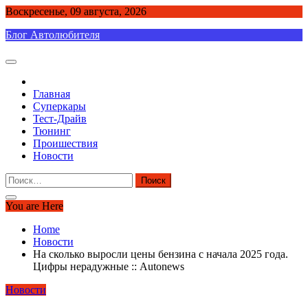
Skip
Воскресенье, 09 августа, 2026
to
Блог Автолюбителя
content
Главная
Суперкары
Тест-Драйв
Тюнинг
Проишествия
Новости
Найти:
You are Here
Home
Новости
На сколько выросли цены бензина с начала 2025 года.
Цифры нерадужные :: Autonews
Новости