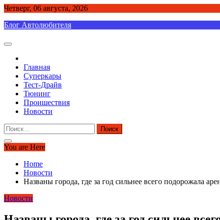
Skip
Четверг, 06 августа, 2026
to
Блог Автолюбителя
content
Главная
Суперкары
Тест-Драйв
Тюнинг
Проишествия
Новости
Найти:
You are Here
Home
Новости
Названы города, где за год сильнее всего подорожала аре
Новости
Названы города, где за год сильнее все