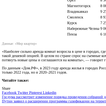
Орел
8 3
Магнитогорск
8 0
Владикавказ
9 2
Смоленск
8 9
Курск
7 2
Набережные Челны
9 0
Пенза
6 1
Данные: «Мир квартир»
«Наиболее сильно аренда комнат возросла в цене в городах, г
такой дешевой опцией. В целом по стране спрос на съемные к
потянуть новые цены и соглашаются на комнаты», — говорит 
По данным «Дом.РФ», в 2023 году аренда жилья в городах Росс
только 2022 года, но и 2020–2021 годов.
Читайте также:
Share
Facebook
Twitter
Pinterest
Linkedin
Навигация
Госдума рассмотрит изменение порядка проведения собраний д
Путин заявил о расширении программы газификации на террит
по