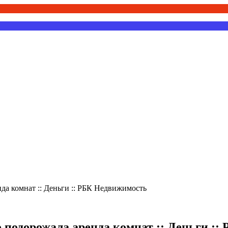
нда комнат :: Деньги :: РБК Недвижимость
го подорожала аренда комнат :: Деньги :