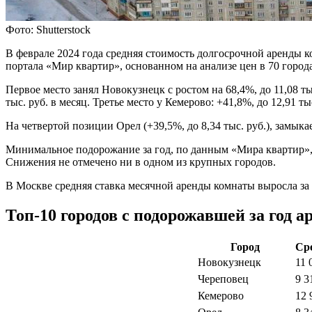
Фото: Shutterstock
В феврале 2024 года средняя стоимость долгосрочной аренды ко
портала «Мир квартир», основанном на анализе цен в 70 города
Первое место занял Новокузнецк с ростом на 68,4%, до 11,08 ты
тыс. руб. в месяц. Третье место у Кемерово: +41,8%, до 12,91 тыс
На четвертой позиции Орел (+39,5%, до 8,34 тыс. руб.), замыка
Минимальное подорожание за год, по данным «Мира квартир», зафи
Снижения не отмечено ни в одном из крупных городов.
В Москве средняя ставка месячной аренды комнаты выросла за г
Топ-10 городов с подорожавшей за год а
Город
Сре
Новокузнецк
11 
Череповец
9 3
Кемерово
12 