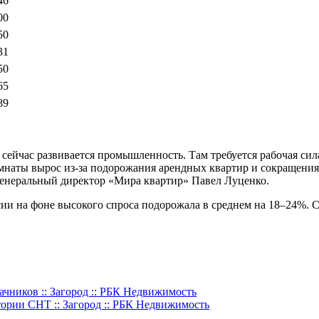
46
00
50
31
50
65
89
де сейчас развивается промышленность. Там требуется рабочая с
омнаты вырос из-за подорожания арендных квартир и сокращени
генеральный директор «Мира квартир» Павел Луценко.
ии на фоне высокого спроса подорожала в среднем на 18–24%. С
ачников :: Загород :: РБК Недвижимость
ории СНТ :: Загород :: РБК Недвижимость